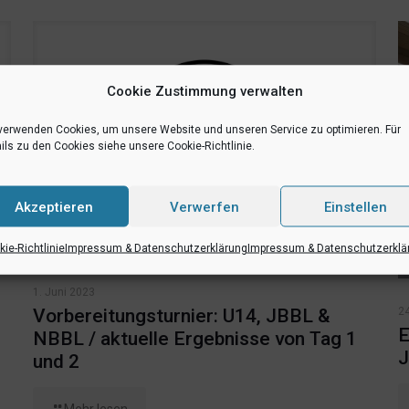
Cookie Zustimmung verwalten
verwenden Cookies, um unsere Website und unseren Service zu optimieren. Für
ils zu den Cookies siehe unsere Cookie-Richtlinie.
Akzeptieren
Verwerfen
Einstellen
ie-Richtlinie
Impressum & Datenschutzerklärung
Impressum & Datenschutzerklä
1. Juni 2023
24
Vorbereitungsturnier: U14, JBBL &
E
NBBL / aktuelle Ergebnisse von Tag 1
J
und 2