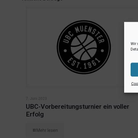
Wir 
Deta
Cook
7. Juni 2023
UBC-Vorbereitungsturnier ein voller
Erfolg
Mehr lesen