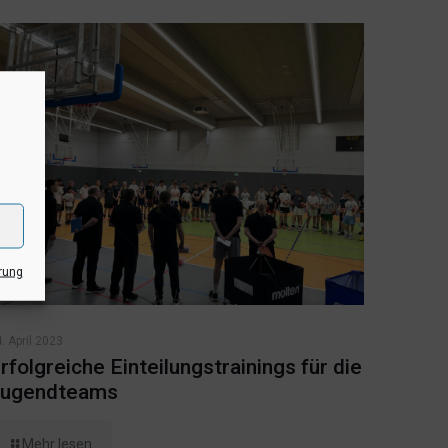
rung
. April 2023
rfolgreiche Einteilungstrainings für die
ugendteams
Mehr lesen