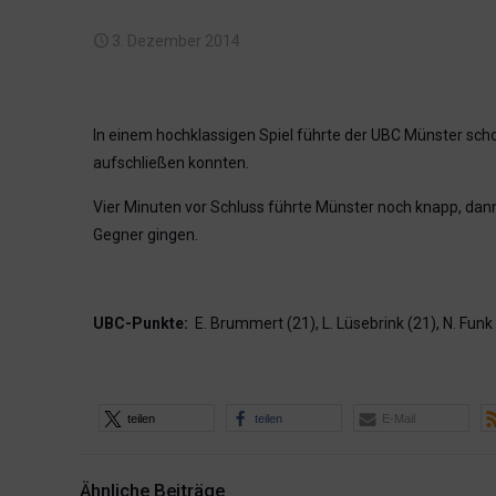
3. Dezember 2014
In einem hochklassigen Spiel führte der UBC Münster scho
aufschließen konnten.
Vier Minuten vor Schluss führte Münster noch knapp, dann
Gegner gingen.
UBC-Punkte:
E. Brummert (21), L. Lüsebrink (21), N. Funk (1
teilen
teilen
E-Mail
Ähnliche Beiträge