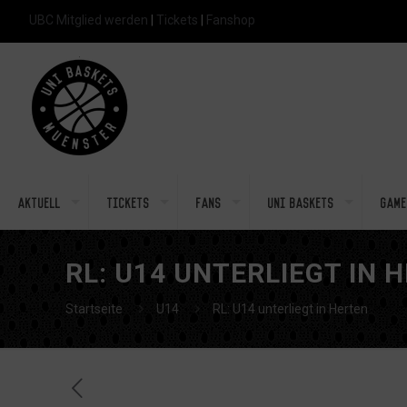
UBC Mitglied werden
|
Tickets
|
Fanshop
Aktuell
Tickets
Fans
Uni Baskets
Game
RL: U14 UNTERLIEGT IN 
Startseite
U14
RL: U14 unterliegt in Herten