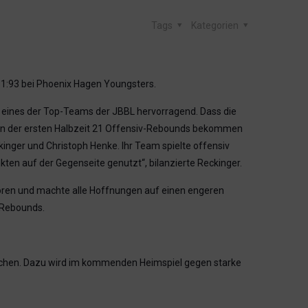
Tags
Kategorien
1:93 bei Phoenix Hagen Youngsters.
n eines der Top-Teams der JBBL hervorragend. Dass die
t in der ersten Halbzeit 21 Offensiv-Rebounds bekommen
kinger und Christoph Henke. Ihr Team spielte offensiv
en auf der Gegenseite genutzt“, bilanzierte Reckinger.
rloren und machte alle Hoffnungen auf einen engeren
7 Rebounds.
eichen. Dazu wird im kommenden Heimspiel gegen starke