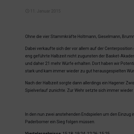
11. Januar 2015
Ohne die vier Stammkräfte Holtmann, Gieselmann, Brumm
Dabei verkaufte sich der vor allem auf der Centerpositi
eng geführte Halbzeit nicht zugunsten der Basket-Akade
und daher 21 mehr Würfe erhalten. Dort haben wir Potenti
stark und kam immer wieder zu gut herausgespielten Würf
Nach der Halbzeit sorgte dann allerdings ein Hagener Zwi
Spielverlauf zunichte. Zur Wehr setzte sich immer wieder
In den nun zwei anstehenden Endspielen um den Einzug i
Paderborner ein Sieg folgen müssen.
Viertelergebnisse
: 15:18; 19:24; 12:26; 15:25