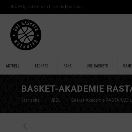
UBC Mitglied werden
|
Tickets
|
Fanshop
Aktuell
Tickets
Fans
Uni Baskets
Game
BASKET-AKADEMIE RAST
Startseite
JBBL
Basket-Akademie RASTA/UBC unt