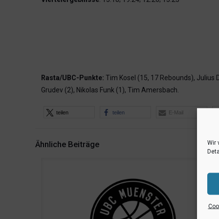
Rasta/UBC-Punkte:
Tim Kosel (15, 17 Rebounds), Julius D
Grudev (2), Nikolas Funk (1), Tim Amersbach.
teilen
teilen
E-Mail
Wir 
Ähnliche Beiträge
Deta
Cook