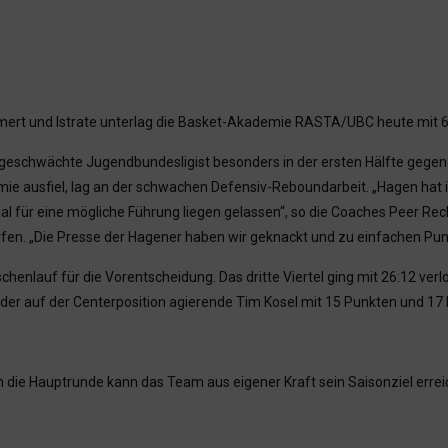
ert und Istrate unterlag die Basket-Akademie RASTA/UBC heute mit 6
on geschwächte Jugendbundesligist besonders in der ersten Hälfte gege
mie ausfiel, lag an der schwachen Defensiv-Reboundarbeit. „Hagen ha
al für eine mögliche Führung liegen gelassen“, so die Coaches Peer Rec
en. „Die Presse der Hagener haben wir geknackt und zu einfachen Punkt
schenlauf für die Vorentscheidung. Das dritte Viertel ging mit 26:12 ve
 der auf der Centerposition agierende Tim Kosel mit 15 Punkten und 1
n die Hauptrunde kann das Team aus eigener Kraft sein Saisonziel err