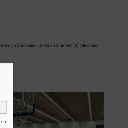
er Lachmann (beide 5), Florian Strietholt (4), Alexander
rung