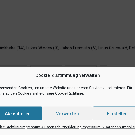
iekhake (14), Lukas Wiedey (9), Jakob Freimuth (6), Linus Grunwald, Pet
RSS-feed
teilen
teilen
Cookie Zustimmung verwalten
verwenden Cookies, um unsere Website und unseren Service zu optimieren. Für
ils zu den Cookies siehe unsere Cookie-Richtlinie.
Akzeptieren
Verwerfen
Einstellen
ie-Richtlinie
Impressum & Datenschutzerklärung
Impressum & Datenschutzerklä