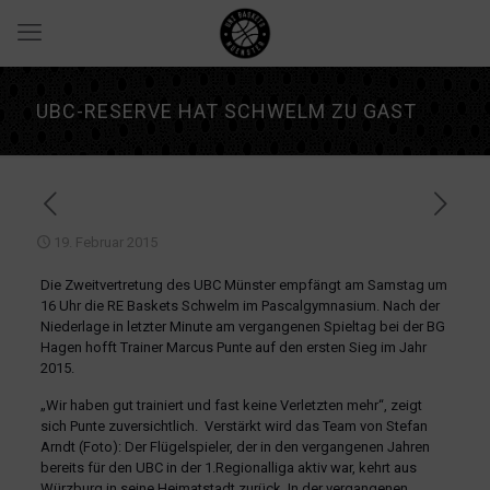
UBC-RESERVE HAT SCHWELM ZU GAST
19. Februar 2015
Die Zweitvertretung des UBC Münster empfängt am Samstag um
16 Uhr die RE Baskets Schwelm im Pascalgymnasium. Nach der
Niederlage in letzter Minute am vergangenen Spieltag bei der BG
Hagen hofft Trainer Marcus Punte auf den ersten Sieg im Jahr
2015.
„Wir haben gut trainiert und fast keine Verletzten mehr“, zeigt
sich Punte zuversichtlich. Verstärkt wird das Team von Stefan
Arndt (Foto): Der Flügelspieler, der in den vergangenen Jahren
bereits für den UBC in der 1.Regionalliga aktiv war, kehrt aus
Würzburg in seine Heimatstadt zurück. In der vergangenen