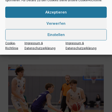
optimieren. Für Details zu den Cookies siehe unsere Cookie-Richtlinie.
Akzeptieren
Verwerfen
Einstellen
2. Juli 2023
NBBL-Spieler auf internationalem Niveau unterwegs
Cookie-
Impressum &
Impressum &
Richtlinie
Datenschutzerklärung
Datenschutzerklärung
Mehr lesen