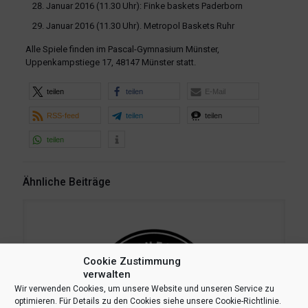
Januar 2016 (11.30 Uhr): Finke baskets Paderborn
Januar 2016 (11.30 Uhr). Metropol Baskets Ruhr
Alle Spiele finden im Pascal-Gymnasium Münster,
Uppenkampstiege 17, 48147 Münster statt.
teilen
teilen
E-Mail
RSS-feed
teilen
teilen
teilen
Ähnliche Beiträge
Cookie Zustimmung
verwalten
Wir verwenden Cookies, um unsere Website und unseren Service zu
optimieren. Für Details zu den Cookies siehe unsere Cookie-Richtlinie.