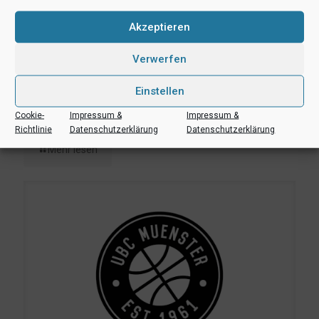
Akzeptieren
Verwerfen
Einstellen
7. Juni 2023
UBC-Vorbereitungsturnier ein voller Erfolg
Cookie-
Impressum &
Impressum &
Richtlinie
Datenschutzerklärung
Datenschutzerklärung
Mehr lesen