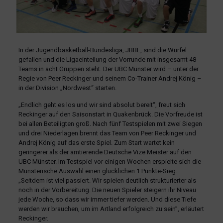
In der Jugendbasketball-Bundesliga, JBBL, sind die Würfel
gefallen und die Ligaeinteilung der Vorrunde mit insgesamt 48
Teams in acht Gruppen steht. Der UBC Münster wird – unter der
Regie von Peer Reckinger und seinem Co-Trainer Andrej König –
in der Division „Nordwest“ starten.
„Endlich geht es los und wir sind absolut bereit“, freut sich
Reckinger auf den Saisonstart in Quakenbrück. Die Vorfreude ist
bei allen Beteiligten groß. Nach fünf Testspielen mit zwei Siegen
und drei Niederlagen brennt das Team von Peer Reckinger und
Andrej König auf das erste Spiel. Zum Start wartet kein
geringerer als der amtierende Deutsche Vize Meister auf den
UBC Münster. Im Testspiel vor einigen Wochen erspielte sich die
Münsterische Auswahl einen glücklichen 1 Punkte-Sieg.
„Seitdem ist viel passiert. Wir spielen deutlich strukturierter als
noch in der Vorbereitung. Die neuen Spieler steigern ihr Niveau
jede Woche, so dass wir immer tiefer werden. Und diese Tiefe
werden wir brauchen, um im Artland erfolgreich zu sein”, erläutert
Reckinger.