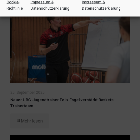
Cookie-
Impressum &
Impressum &
Richtlinie
Datenschutzerklärung
Datenschutzerklärung
25. September 2025
Neuer UBC-Jugendtrainer Felix Engel verstärkt Baskets-
Trainerteam
Mehr lesen