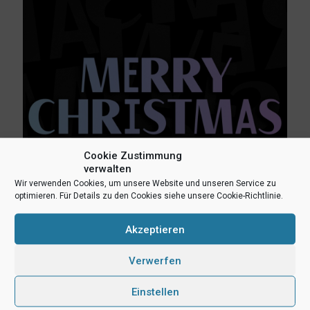
Cookie Zustimmung
verwalten
Wir verwenden Cookies, um unsere Website und unseren Service zu
optimieren. Für Details zu den Cookies siehe unsere Cookie-Richtlinie.
24. Dezember 2025
Akzeptieren
Uni Baskets wünschen Frohe Weihnachten
Verwerfen
Mehr lesen
Einstellen