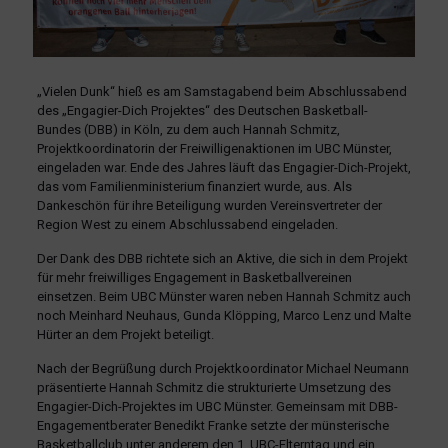
„Vielen Dunk“ hieß es am Samstagabend beim Abschlussabend
des „Engagier-Dich Projektes“ des Deutschen Basketball-
Bundes (DBB) in Köln, zu dem auch Hannah Schmitz,
Projektkoordinatorin der Freiwilligenaktionen im UBC Münster,
eingeladen war. Ende des Jahres läuft das Engagier-Dich-Projekt,
das vom Familienministerium finanziert wurde, aus. Als
Dankeschön für ihre Beteiligung wurden Vereinsvertreter der
Region West zu einem Abschlussabend eingeladen.
Der Dank des DBB richtete sich an Aktive, die sich in dem Projekt
für mehr freiwilliges Engagement in Basketballvereinen
einsetzen. Beim UBC Münster waren neben Hannah Schmitz auch
noch Meinhard Neuhaus, Gunda Klöpping, Marco Lenz und Malte
Hürter an dem Projekt beteiligt.
Nach der Begrüßung durch Projektkoordinator Michael Neumann
präsentierte Hannah Schmitz die strukturierte Umsetzung des
Engagier-Dich-Projektes im UBC Münster. Gemeinsam mit DBB-
Engagementberater Benedikt Franke setzte der münsterische
Basketballclub unter anderem den 1. UBC-Elterntag und ein