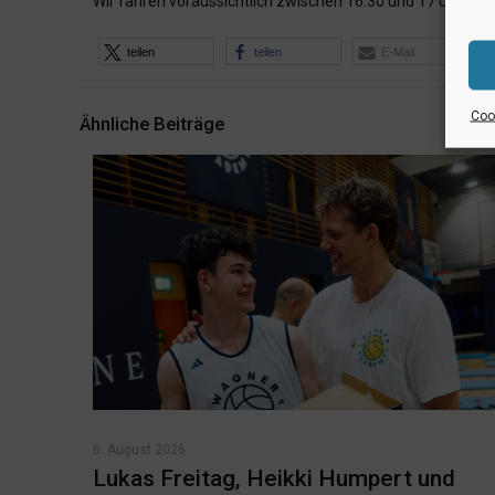
Wir fahren voraussichtlich zwischen 16:30 und 17 Uhr ab,
teilen
teilen
E-Mail
Cook
Ähnliche Beiträge
6. August 2026
Lukas Freitag, Heikki Humpert und