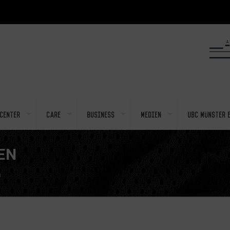
center
Care
Business
Medien
UBC Münster e
EN
n