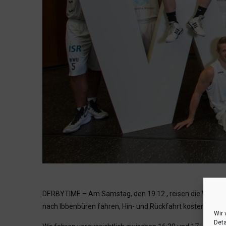
DERBYTIME – Am Samstag, den 19.12., reisen die WWU Bask
nach Ibbenbüren fahren, Hin- und Rückfahrt kosten zusa
Wir 
Deta