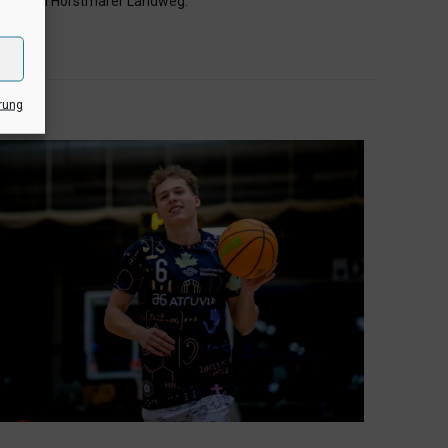
nihalle am Horstmarer Landweg.
rung