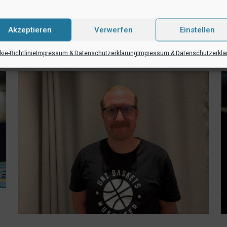
 die genaue Abfahrtszeit geben wir noch bekannt. Treffpunkt ist die U
RSS-feed
teilen
teilen
Akzeptieren
Verwerfen
Einstellen
ie-Richtlinie
Impressum & Datenschutzerklärung
Impressum & Datenschutzerklä