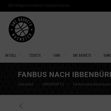
UBC Mitglied werden
|
Tickets
|
Fanshop
Aktuell
Tickets
Fans
Uni Baskets
Game
FANBUS NACH IBBENBÜR
Startseite
UNI BASKETS
Fanbus nach Ibbenbüre