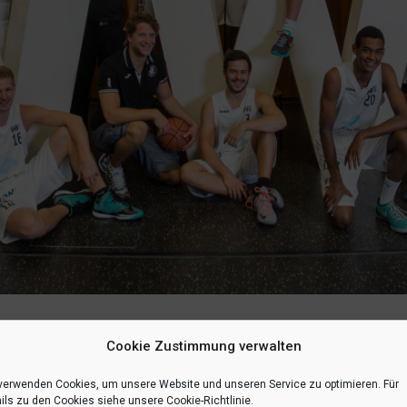
Cookie Zustimmung verwalten
ets zum TV Ibbenbüren. Wir möchten euch die Gelegenheit bieten, beim
mmen nur 7,50€.
Schreibt uns eine Nachricht bei facebook und meldet e
verwenden Cookies, um unsere Website und unseren Service zu optimieren. Für
ils zu den Cookies siehe unsere Cookie-Richtlinie.