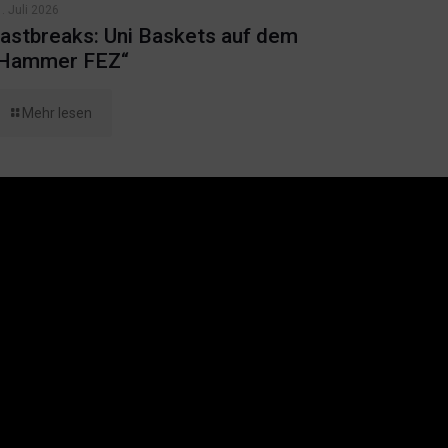
. Juli 2026
astbreaks: Uni Baskets auf dem
Hammer FEZ“
Mehr lesen