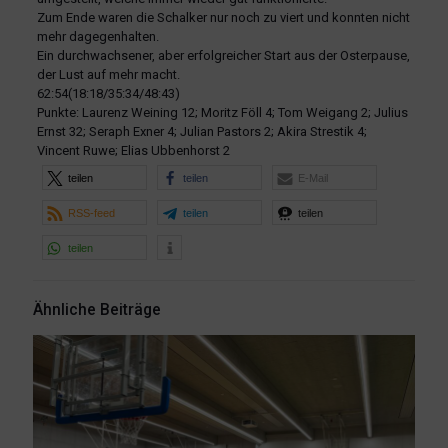
Zum Ende waren die Schalker nur noch zu viert und konnten nicht
mehr dagegenhalten.
Ein durchwachsener, aber erfolgreicher Start aus der Osterpause,
der Lust auf mehr macht.
62:54(18:18/35:34/48:43)
Punkte: Laurenz Weining 12; Moritz Föll 4; Tom Weigang 2; Julius
Ernst 32; Seraph Exner 4; Julian Pastors 2; Akira Strestik 4;
Vincent Ruwe; Elias Ubbenhorst 2
teilen
teilen
E-Mail
RSS-feed
teilen
teilen
teilen
Ähnliche Beiträge