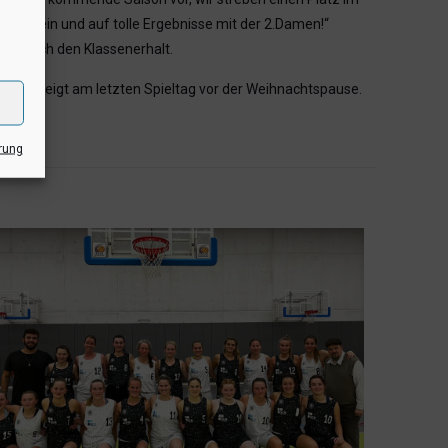
zen Verein und auf tolle Ergebnisse mit der 2.Damen!“
rte sich den Klassenerhalt.
Derby steigt am letzten Spieltag vor der Weihnachtspause.
rung