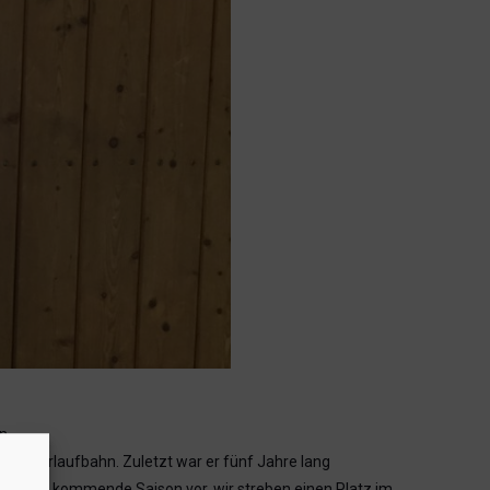
n.
 Trainerlaufbahn. Zuletzt war er fünf Jahre lang
 auf die kommende Saison vor, wir streben einen Platz im