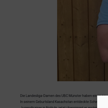
Die Landesliga-Damen des UBC Münster haben einen neuen
In seinem Geburtsland Kasachstan entdeckte Schell den Bas
Jugendtrainer in Nottuln, jetzt übernimmt er erstmalig e