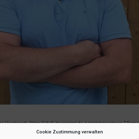
 Headcoach: Viktor Schell übernimmt die zuletzt trainerlosen 2.Dame
ketball für sich und war als Spieler aktiv, in Deutschland begann seine
Cookie Zustimmung verwalten
in Team des UBC. „Meine Mannschaft und ich bereiten uns seit 2 Wochen