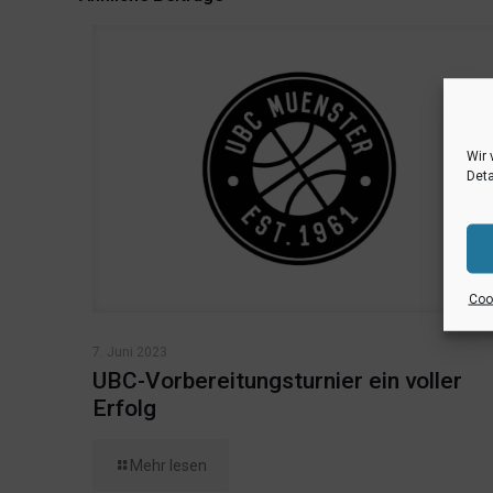
Wir 
Deta
Cook
7. Juni 2023
UBC-Vorbereitungsturnier ein voller
Erfolg
Mehr lesen