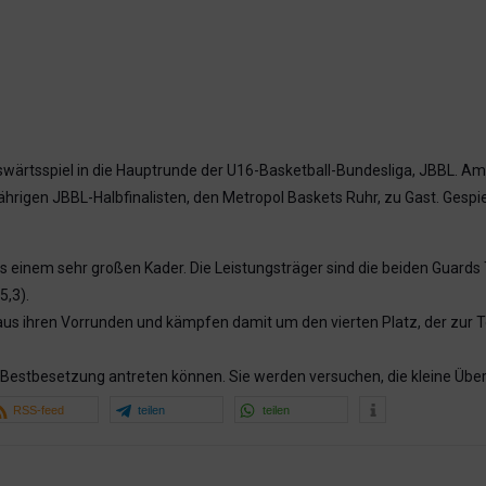
wärtsspiel in die Hauptrunde der U16-Basketball-Bundesliga, JBBL. A
jährigen JBBL-Halbfinalisten, den Metropol Baskets Ruhr, zu Gast. Gespie
inem sehr großen Kader. Die Leistungsträger sind die beiden Guards Ti
5,3).
 aus ihren Vorrunden und kämpfen damit um den vierten Platz, der zur
Bestbesetzung antreten können. Sie werden versuchen, die kleine Übe
RSS-feed
teilen
teilen