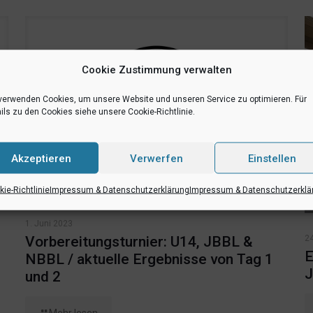
Cookie Zustimmung verwalten
verwenden Cookies, um unsere Website und unseren Service zu optimieren. Für
ils zu den Cookies siehe unsere Cookie-Richtlinie.
Akzeptieren
Verwerfen
Einstellen
ie-Richtlinie
Impressum & Datenschutzerklärung
Impressum & Datenschutzerklä
1. Juni 2023
24
Vorbereitungsturnier: U14, JBBL &
E
NBBL / aktuelle Ergebnisse von Tag 1
J
und 2