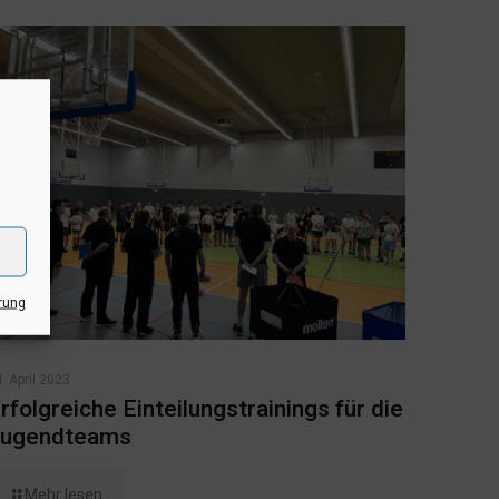
rung
. April 2023
rfolgreiche Einteilungstrainings für die
ugendteams
Mehr lesen