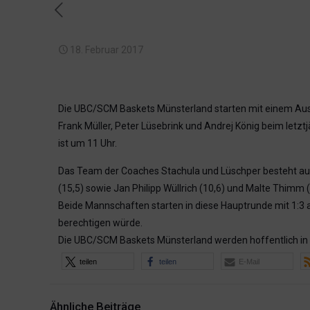
18. Februar 2017
Die UBC/SCM Baskets Münsterland starten mit einem Aus
Frank Müller, Peter Lüsebrink und Andrej König beim letzt
ist um 11 Uhr.
Das Team der Coaches Stachula und Lüschper besteht aus e
(15,5) sowie Jan Philipp Wüllrich (10,6) und Malte Thimm (
Beide Mannschaften starten in diese Hauptrunde mit 1:3
berechtigen würde.
Die UBC/SCM Baskets Münsterland werden hoffentlich in 
teilen
teilen
E-Mail
Ähnliche Beiträge