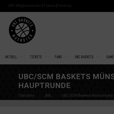
UBC Mitglied werden
|
Tickets
|
Fanshop
Aktuell
Tickets
Fans
Uni Baskets
Game
UBC/SCM BASKETS MÜNS
HAUPTRUNDE
Startseite
JBBL
UBC/SCM Baskets Münsterland st