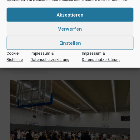
Akzeptieren
Verwerfen
1. Juni 2023
Einstellen
Vorbereitungsturnier: U14, JBBL & NBBL / aktuelle Ergebnisse
von Tag 1 und 2
Cookie-
Impressum &
Impressum &
Richtlinie
Datenschutzerklärung
Datenschutzerklärung
Mehr lesen