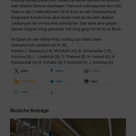
bedingt einsetzbaren Leo Lüsebrink waren die auch körperlich
sehr starken Bonner überlegen. Dennoch schnupperte das UBC-
Team in der 2.Halbzeit beim 32:41 kurz an der Überraschung.
Insgesamt konnte man aber leider nicht an die sehr starken
Leistungen der Vorwochen anknüpfen. Das wäre aber gegen
diesen Gegner nötig gewesen. Der Sieg ging mit 65:43 an Bonn.
Im Spiel um den dritten Platz schlug das Team dann
Grevenbroich verdient mit 51:46.
Punkte: L. Neuhaus (19), M.Schell (16), B. Christopher (15),
A.Krone (9), L. Lüsebrink (8), O. Themse (8), N. Hessel (6), N.
Piechaczek (4), R. Schulte (4), P. Schmidt (3), J. Kirchner (2)
teilen
teilen
E-Mail
RSS-feed
teilen
teilen
teilen
Ähnliche Beiträge