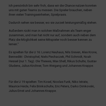
Ich persönlich bin sehr froh, dass wir die Chance nutzen konnten
uns mit guten Teams zu messen. Die Spieler brauchen, neben
ihren vielen Trainingseinheiten, Spielpraxis.
Dadurch sehen sie besser, wo sie zurzeit leistungsmäßig stehen.
Außerdem rückt man in solchen Maßnahmen als Team enger
zusammen, und man hat nicht nur auf, sondern auch neben dem
Platz die Möglichkeit seine Mitspieler noch besser kennen zu
lernen.“
Es spielten für die U 16: Lorenz Neuhaus, Nils Greven, Alex Krone,
Bennedikt Christophel, Niels Piechaczek, Phil Schmidt, Noah
Hessel (nur 1. Tag). Ole Thewes, Max Shell, Rikus Schulte, Gustav
Gludens, Julius Kirchner, Tom Weigang und Johannes Knappe.
Für die U 19 spielten: Tim Kosel, Nicolas Funk, Niko Istrate,
Maurice Heide, Felix Brinkschulte, Eric Peters, Darko Dimkovski,
Julius Ernst und Johannes Knappe.