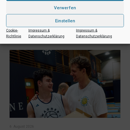
Verwerfen
8. August 2026
Erlebnis Wagner-Academy! Lernen von den NBA-Stars Franz
Einstellen
und Moritz Wagner
Cookie-
Impressum &
Impressum &
Richtlinie
Datenschutzerklärung
Datenschutzerklärung
Mehr lesen
6. August 2026