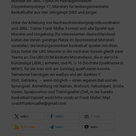
Münster ein JBBL-Tryout im Pascalgymnasium
(Uppenkampstiege 17, Münster) für leistungsorientierte
Basketballer aus den Jahrgänge 2002 und jünger.
Unter der Anleitung von Nachwuchsleistungssportkoordinator
und JBBL- Trainer Frank Müller, können sich alle Spieler aus
Münster und Umgebung (für Interessenten deutschlandweit
bieten der Verein günstige Plätze im Sportinternat Münster)
vorstellen, die leistungsorientiert Basketball spielen möchten.
Dazu bietet der UBC Münster in der nächsten Saison gleich zwei
Teams an: Die UBC/SCM Baskets Münsterland, die in der U16-
Bundesliga (JBBL) antreten, und RL U 16 (höchste Spielklasse in
NRW!), für die man sich am Sonntag qualifizieren konnte.
Teilnehmer benötigen ein weißes und ein dunkles T-
Shirt, Getränke, – wenn möglich – einen eigenen Ball und ein
Sprungseil. Anmeldung mit Namen, Wohnort, Geburtsjahr, Größe,
Verein, Spielposition und Trainingsalter (Zeit, in der bereits
Basketball trainiert wird) bitte vorab an Frank Müller: Mail:
coachfrankmueller@gmail.com
teilen
teilen
E-Mail
RSS-feed
teilen
teilen