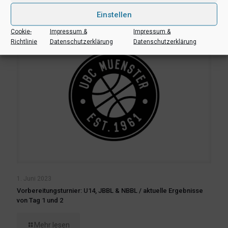
Mehr lesen
Einstellen
Cookie-
Impressum &
Impressum &
Richtlinie
Datenschutzerklärung
Datenschutzerklärung
1. Juni 2023
Vorbereitungsturnier: U14, JBBL & NBBL / aktuelle Ergebnisse
von Tag 1 und 2
Mehr lesen