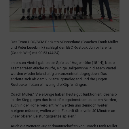
Das Team UBC/SCM Baskets Münsterland (Coaches Frank Müller
und Peter Lüsebrink) schlägt den EBC Rostock Junior Talents
(Coach Witt) mit 90:53 (44:24).
Im ersten Viertel gab es ein Spiel auf Augenhöhe (18:14), beide
Teams trafen etliche Würfe, einige Ballgewinne in diesem Viertel
wurden wieder leichtfertig unkonzentriert abgegeben. Das
änderte sich ab dem 2. Viertel grundlegend und die jungen
Rostocker ließen ein wenig die Köpfe hängen.
Coach Müller:“ Viele Dinge haben heute gut funktioniert, deshalb
ist der Sieg gegen das beste Relegationsteam aus dem Norden,
auch in der Höhe, verdient. Wir werden uns dennoch weiter
steigern müssen, wollen wir in Zukunft über volle 40 Minuten an
unser oberen Leistungsgrenze spielen.“
Auch die weiteren Jugendmannschaften von Coach Frank Müller