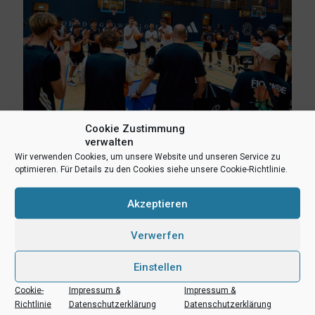
Cookie Zustimmung
verwalten
8. August 2026
Wir verwenden Cookies, um unsere Website und unseren Service zu
Erlebnis Wagner-Academy! Lernen von den NBA-Stars Franz
optimieren. Für Details zu den Cookies siehe unsere Cookie-Richtlinie.
und Moritz Wagner
Akzeptieren
Mehr lesen
Verwerfen
Einstellen
Cookie-
Impressum &
Impressum &
Richtlinie
Datenschutzerklärung
Datenschutzerklärung