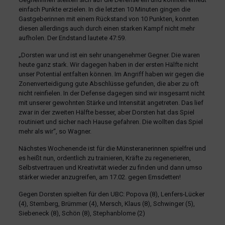
einfach Punkte erzielen. In die letzten 10 Minuten gingen die
Gastgeberinnen mit einem Rückstand von 10 Punkten, konnten
diesen allerdings auch durch einen starken Kampf nicht mehr
aufholen. Der Endstand lautete 47:59.
„Dorsten war und ist ein sehr unangenehmer Gegner. Die waren
heute ganz stark. Wir dagegen haben in der ersten Hälfte nicht
unser Potential entfalten können. Im Angriff haben wir gegen die
Zonenverteidigung gute Abschlüsse gefunden, die aber zu oft
nicht reinfielen. In der Defense dagegen sind wir insgesamt nicht
mit unserer gewohnten Stärke und Intensität angetreten. Das lief
zwar in der zweiten Hälfte besser, aber Dorsten hat das Spiel
routiniert und sicher nach Hause gefahren. Die wollten das Spiel
mehr als wir“, so Wagner.
Nächstes Wochenende ist für die Münsteranerinnen spielfrei und
es heißt nun, ordentlich zu trainieren, Kräfte zu regenerieren,
Selbstvertrauen und Kreativität wieder zu finden und dann umso
stärker wieder anzugreifen, am 17.02. gegen Emsdetten!
Gegen Dorsten spielten für den UBC: Popova (8), Lenfers-Lücker
(4), Sternberg, Brümmer (4), Mersch, Klaus (8), Schwinger (5),
Siebeneck (8), Schön (8), Stephanblome (2)