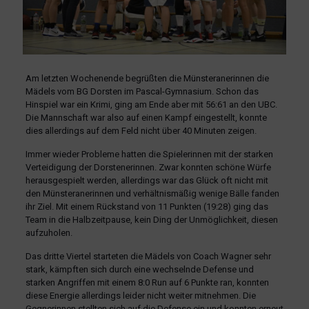
Am letzten Wochenende begrüßten die Münsteranerinnen die
Mädels vom BG Dorsten im Pascal-Gymnasium. Schon das
Hinspiel war ein Krimi, ging am Ende aber mit 56:61 an den UBC.
Die Mannschaft war also auf einen Kampf eingestellt, konnte
dies allerdings auf dem Feld nicht über 40 Minuten zeigen.
Immer wieder Probleme hatten die Spielerinnen mit der starken
Verteidigung der Dorstenerinnen. Zwar konnten schöne Würfe
herausgespielt werden, allerdings war das Glück oft nicht mit
den Münsteranerinnen und verhältnismäßig wenige Bälle fanden
ihr Ziel. Mit einem Rückstand von 11 Punkten (19:28) ging das
Team in die Halbzeitpause, kein Ding der Unmöglichkeit, diesen
aufzuholen.
Das dritte Viertel starteten die Mädels von Coach Wagner sehr
stark, kämpften sich durch eine wechselnde Defense und
starken Angriffen mit einem 8:0 Run auf 6 Punkte ran, konnten
diese Energie allerdings leider nicht weiter mitnehmen. Die
Gegnerinnen stellten sich auf die Defense ein und konnten erneut