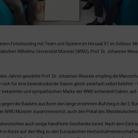
inem Fotoshooting mit Team und Spielern im Hörsaal S1 im Schloss. M
älischen Wilhelms-Universität Münster (WWU), Prof. Dr. Johannes Wessel
es Jahres gewählte Prof. Dr. Johannes Wessels empfing die Mannschaf
n sich für eine beeindruckende Saison gleich zweifach selbst belohnt –
er bekannten und sympathischen Marke der WWU entwickelt haben, auf die w
egen die Baskets aus Bonn den lange ersehnten Aufstieg in die 2. Bun
 der WWU Münster zusammensetzt, auch den Pokal des Westdeutschen 
lückwünschen auch einige handfeste Geschenke bereit. Nach dem Eintrag
ich in Kürze auf den Weg zu den Europäischen Hochschulmeisterschafte