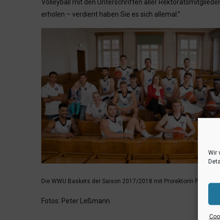
Volleyball mit den Unterschriften aller Rektoratsmitglie
erholen – verdient haben Sie es sich allemal.”
Wir 
Deta
Die WWU Baskets der Saison 2017/2018 mit Prorektorin Prof. Dr. 
Fotos: Peter Leßmann
Cook