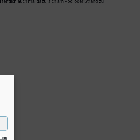
ffentlich auch mal dazu, sich am Pool oder Strand zu
rung