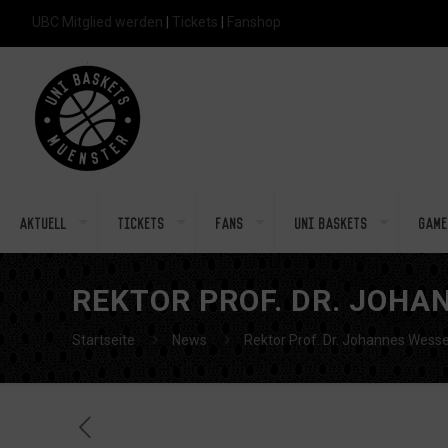
UBC Mitglied werden
|
Tickets
|
Fanshop
Aktuell
Tickets
Fans
Uni Baskets
Game
REKTOR PROF. DR. JOH
Startseite
News
Rektor Prof. Dr. Johannes Wes