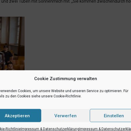
der und zwei Tuben mit Sonnenmilch mit. „Sie kommen zwischendurch ho
Cookie Zustimmung verwalten
verwenden Cookies, um unsere Website und unseren Service zu optimieren. Für
ils zu den Cookies siehe unsere Cookie-Richtlinie.
Maike Tietjens im S1 der Westfälischen Wilhelms-Universität
Akzeptieren
Verwerfen
Einstellen
ie-Richtlinie
Impressum & Datenschutzerklärung
Impressum & Datenschutzerklä