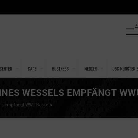
center
Care
Business
Medien
UBC Münster e
ANNES WESSELS EMPFÄNGT WW
sels empfängt WWU Baskets