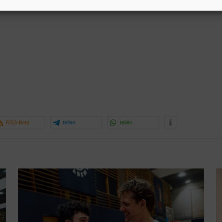
RSS-feed
teilen
teilen