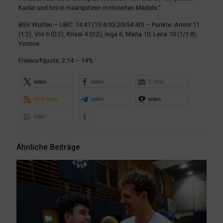
Kader und bis in Haarspitzen motivierten Mädels.“
BSV Wulfen – UBC: 74:47 (15:4/33:20/54:40) – Punkte: Ammi 11
(1:2), Vivi 6 (0:2), Krissi 4 (0:2), Inga 6, Marta 10, Lena 10 (1/1:8),
Yvonne
Freiwurfquote: 2:14 – 14%
teilen
teilen
E-Mail
RSS-feed
teilen
teilen
teilen
Ähnliche Beiträge