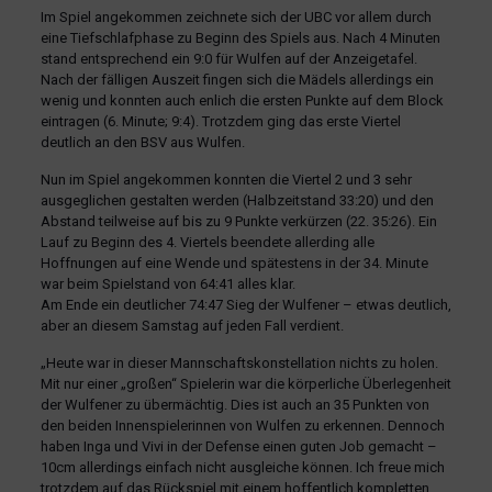
Im Spiel angekommen zeichnete sich der UBC vor allem durch
eine Tiefschlafphase zu Beginn des Spiels aus. Nach 4 Minuten
stand entsprechend ein 9:0 für Wulfen auf der Anzeigetafel.
Nach der fälligen Auszeit fingen sich die Mädels allerdings ein
wenig und konnten auch enlich die ersten Punkte auf dem Block
eintragen (6. Minute; 9:4). Trotzdem ging das erste Viertel
deutlich an den BSV aus Wulfen.
Nun im Spiel angekommen konnten die Viertel 2 und 3 sehr
ausgeglichen gestalten werden (Halbzeitstand 33:20) und den
Abstand teilweise auf bis zu 9 Punkte verkürzen (22. 35:26). Ein
Lauf zu Beginn des 4. Viertels beendete allerding alle
Hoffnungen auf eine Wende und spätestens in der 34. Minute
war beim Spielstand von 64:41 alles klar.
Am Ende ein deutlicher 74:47 Sieg der Wulfener – etwas deutlich,
aber an diesem Samstag auf jeden Fall verdient.
„Heute war in dieser Mannschaftskonstellation nichts zu holen.
Mit nur einer „großen“ Spielerin war die körperliche Überlegenheit
der Wulfener zu übermächtig. Dies ist auch an 35 Punkten von
den beiden Innenspielerinnen von Wulfen zu erkennen. Dennoch
haben Inga und Vivi in der Defense einen guten Job gemacht –
10cm allerdings einfach nicht ausgleiche können. Ich freue mich
trotzdem auf das Rückspiel mit einem hoffentlich kompletten