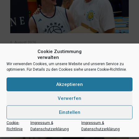
6. August 2026
Lukas Freitag, Heikki Humpert und Leonard Dertmann im
Cookie Zustimmung
Aufgebot
verwalten
Wir verwenden Cookies, um unsere Website und unseren Service zu
optimieren. Für Details zu den Cookies siehe unsere Cookie-Richtlinie.
Mehr lesen
Akzeptieren
Verwerfen
Einstellen
Cookie-
Impressum &
Impressum &
Richtlinie
Datenschutzerklärung
Datenschutzerklärung