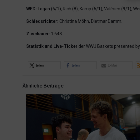
WED:
Logan (6/1), Rich (8), Kamp (6/1), Valérien (9/1), We
Schiedsrichter:
Christina Möhn, Dietmar Damm.
Zuschauer:
1.648
Statistik und Live-Ticker
der WWU Baskets presented b
teilen
teilen
E-Mail
Ähnliche Beiträge