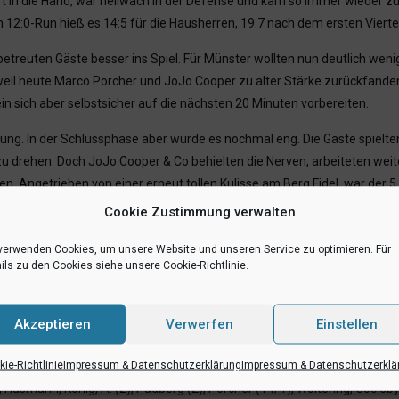
 in die Hand, war hellwach in der Defense und kam so immer wieder zu 
2:0-Run hieß es 14:5 für die Hausherren, 19:7 nach dem ersten Viertel
treuten Gäste besser ins Spiel. Für Münster wollten nun deutlich wenig
il heute Marco Porcher und JoJo Cooper zu alter Stärke zurückfanden. Z
 sich aber selbstsicher auf die nächsten 20 Minuten vorbereiten.
rung. In der Schlussphase aber wurde es nochmal eng. Die Gäste spielten
zu drehen. Doch JoJo Cooper & Co behielten die Nerven, arbeiteten weit
lten. Angetrieben von einer erneut tollen Kulisse am Berg Fidel, war d
e Genesung! (Foto: Markus Holtrichter)
Cookie Zustimmung verwalten
gegen Top-Teams gewinnen können. Wir haben einen fantastischen Lauf,
verwenden Cookies, um unsere Website und unseren Service zu optimieren. Für
nterschied ist einfach, dass wir im Moment überragend als Team verteidig
ils zu den Cookies siehe unsere Cookie-Richtlinie.
rs für unseren Spanier Marco, seine Mama war zu Besuch, er macht sei
ng. Wir haben als Team eine ganz andere Ruhe gewonnen. Wir sind nun ec
Akzeptieren
Verwerfen
Einstellen
v abschließen. Das wäre überragend, nach den Startproblemen, die wir 
 unbedingt weitergehen. Wir müssen halt hungrig bleiben!“
ie-Richtlinie
Impressum & Datenschutzerklärung
Impressum & Datenschutzerklä
), Husmann, König, A. (2), Padberg (2), Porcher (14/1), Woltering, Goolsby