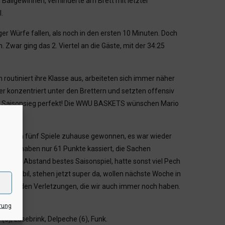
Ballgewinnen, verhinderte am Brett mit letzter
.
er Würfe fallen, als noch in den ersten 10 Minuten. Doch
war ging das 2. Viertel an die Gäste, mit der 34:25
 routiniert ihre Klasse aus, arbeiteten sich immer näher
er konzentriert unter den Brettern und setzten offensiv
er 5. Saisonsieg perfekt! Die WWU BASKETS wünschen Mario
 vier von fünf Spiele zuhause gewonnen, es war wieder
en, wir haben nur 61 Punkte kassiert, die Sachen
n mit Abstand bestes Saisonspiel, hatte sonst viel Pech
ht stabil, stehen jetzt super da, wollen nächste Woche in
hatten, den Verletzungen, die wir auch immer noch haben.
rung
 (3), Lüsebrink, Delpeche (6), Funk.