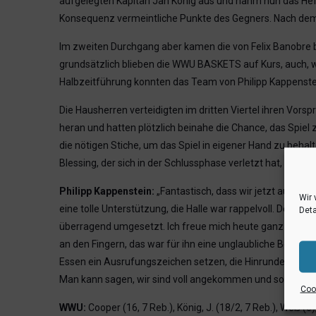
aufgelegten Kapitän Jan König aus und nahm nun das Heft
Konsequenz vermeintliche Punkte des Gegners. Nach dem 1
Im zweiten Durchgang aber kamen die von Felix Banobre be
grundsätzlich blieben die WWU BASKETS auf Kurs, auch, we
Halbzeitführung konnten das Team von Philipp Kappenstein
Die Hausherren verteidigten im dritten Viertel ihren Vorsp
heran und hatten plötzlich beinahe die Chance, das Spiel 
die nötigen Stiche, um das Spiel in eigener Hand zu beha
Blessing, der sich in der Schlussphase verletzt hat, baldig
Philipp Kappenstein:
„Fantastisch, dass wir jetzt auch 
Wir 
eine tolle Unterstützung, die Halle war rappelvoll. Der U
Deta
überragend umgesetzt. Ich freue mich heute ganz besonde
an den Fingern, das war für ihn eine unglaubliche Befreiu
Essen ein Ausrufungszeichen setzen, die Hinrunde positi
Man kann sagen, wir sind voll angekommen und so soll es
Cook
WWU:
Cooper (16, 7 Reb.), König, J. (18/2, 7 Reb.), Weß (6