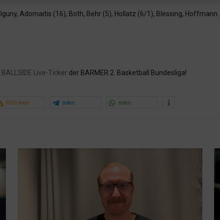
ilguny, Adomaitis (16), Both, Behr (5), Hollatz (6/1), Blessing, Hoffmann.
y
BALLSIDE Live-Ticker
der BARMER 2. Basketball Bundesliga!
RSS-feed
teilen
teilen