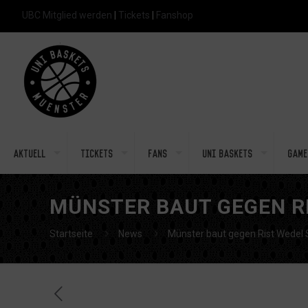
UBC Mitglied werden
|
Tickets
|
Fanshop
Aktuell
Tickets
Fans
Uni Baskets
Game
MÜNSTER BAUT GEGEN RI
Startseite
News
Münster baut gegen Rist Wedel 