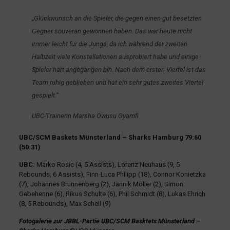
„Glückwunsch an die Spieler, die gegen einen gut besetzten
Gegner souverän gewonnen haben. Das war heute nicht
immer leicht für die Jungs, da ich während der zweiten
Halbzeit viele Konstellationen ausprobiert habe und einige
Spieler hart angegangen bin. Nach dem ersten Viertel ist das
Team ruhig geblieben und hat ein sehr gutes zweites Viertel
gespielt.“
UBC-Trainerin Marsha Owusu Gyamfi
UBC/SCM Baskets Münsterland – Sharks Hamburg 79:60
(50:31)
UBC:
Marko Rosic (4, 5 Assists), Lorenz Neuhaus (9, 5
Rebounds, 6 Assists), Finn-Luca Philipp (18), Connor Konietzka
(7), Johannes Brunnenberg (2), Jannik Möller (2), Simon
Gebehenne (6), Rikus Schulte (6), Phil Schmidt (8), Lukas Ehrich
(8, 5 Rebounds), Max Schell (9)
Fotogalerie zur JBBL-Partie UBC/SCM Basktets Münsterland –