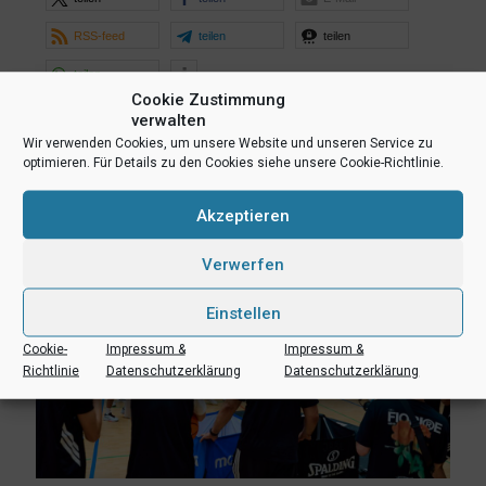
RSS-feed
teilen
teilen
teilen
Cookie Zustimmung
verwalten
Ähnliche Beiträge
Wir verwenden Cookies, um unsere Website und unseren Service zu
optimieren. Für Details zu den Cookies siehe unsere Cookie-Richtlinie.
Akzeptieren
Verwerfen
Einstellen
Cookie-
Impressum &
Impressum &
Richtlinie
Datenschutzerklärung
Datenschutzerklärung