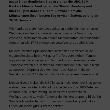
(mog)
Einen deutlichen Sieg erzielten die UBC/SCM
Baskets Münsterland gegen die Sharks Hamburg und
überzeugten dabei als Team. Obwohl nicht alle
Münsteraner ihren besten Tag erwischt hatten, gelang an
79:60-Heimsieg.
Während des ersten Viertels punkteten beide Mannschaften im
Wechsel, kein Team konnte sich einen deutliche Vorsprung
erspielen, stets kamen von beiden Mannschaften die passenden
Antworten. Mit 17:18 endete das erste Viertel aus UBC-Sicht.
Mit dem zweiten Spielabschnitt setzte das Heimteam seine
eigene Messlatte hoch: Mit guter Trefferquote, hohem Tempo,
aggressiver Defense, gutem Rebounding und überzeugendem
Teamspiel waren die Baskets Münsterland von den Sharks nicht
zu stoppen. 9 Spieler des Heimteams punkteten in diesem
Viertel, das mit 33:13 deutlich für das Münsteraner Team ausfiel.
Dieses Niveau hielten die UBC’ler zwar nicht, doch der Sieg geriet
während der zweiten Halbzeit nicht in Gefahr. Die UBC-Defense
erlaubte den Gästen wenig, so dass trotz schwächerer
Wurfquoten und zu vieler Turnover der Punktevorsprung blieb. Ein
Sonderlob verdienten sich Johannes Brunnenberg und Lukas
Ehrich, die beide gute Akzente setzten