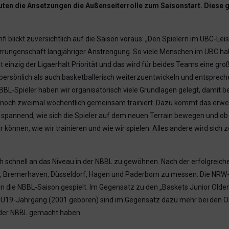
n die Ansetzungen die Außenseiterrolle zum Saisonstart. Diese ge
 blickt zuversichtlich auf die Saison voraus: „Den Spielern im UBC-L
rrungenschaft langjähriger Anstrengung. So viele Menschen im UBC habe
t einzig der Ligaerhalt Priorität und das wird für beides Teams eine gro
l persönlich als auch basketballerisch weiterzuentwickeln und entsprec
BBL-Spieler haben wir organisatorisch viele Grundlagen gelegt, damit b
ch zweimal wöchentlich gemeinsam trainiert. Dazu kommt das erweiter
 spannend, wie sich die Spieler auf dem neuen Terrain bewegen und o
r können, wie wir trainieren und wie wir spielen. Alles andere wird sich
 schnell an das Niveau in der NBBL zu gewöhnen. Nach der erfolgreiche
, Bremerhaven, Düsseldorf, Hagen und Paderborn zu messen. Die NRW-
on in die NBBL-Saison gespielt. Im Gegensatz zu den „Baskets Junior Old
en U19-Jahrgang (2001 geboren) sind im Gegensatz dazu mehr bei den O
in der NBBL gemacht haben.