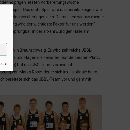
 der holprigen letzten Vorbereitungswoche
aisonspiel. Das erste Spiel wird uns bereits zeigen, wie
nen spielerisch überlegen sein. Da müssen wir aus meiner
leistung wird der wichtigste Faktor für uns werden.”
ßt es Sprungball in der alt-ehrwürdigen Halle am
16-Team in Braunschweig. Es wird zahlreiche JBBL-
 Vechta und Hagen die Favoriten auf den ersten Platz,
rung
Oldenburg) hat das UBC-Team zumindest
tzung von Marko Rosic, der er sich im Halbfinale beim
ich bereitete sich das JBBL-Team vor und geht mit