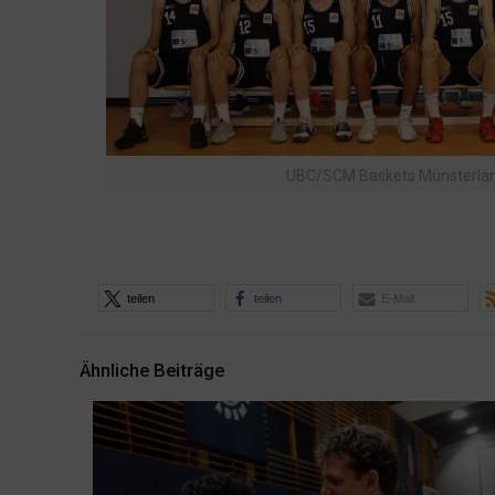
UBC/SCM Baskets Münsterla
teilen
teilen
E-Mail
Ähnliche Beiträge