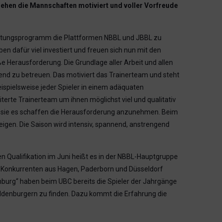
hen die Mannschaften motiviert und voller Vorfreude
eistungsprogramm die Plattformen NBBL und JBBL zu
n dafür viel investiert und freuen sich nun mit den
ße Herausforderung. Die Grundlage aller Arbeit und allen
hend zu betreuen. Das motiviert das Trainerteam und steht
eispielsweise jeder Spieler in einem adäquaten
te Trainerteam um ihnen möglichst viel und qualitativ
b sie es schaffen die Herausforderung anzunehmen. Beim
 zeigen. Die Saison wird intensiv, spannend, anstrengend
n Qualifikation im Juni heißt es in der NBBL-Hauptgruppe
Konkurrenten aus Hagen, Paderborn und Düsseldorf
enburg“ haben beim UBC bereits die Spieler der Jahrgänge
ldenburgern zu finden. Dazu kommt die Erfahrung die