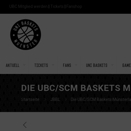
UBC Mitglied werden
|
Tickets
|
Fanshop
Aktuell
Tickets
Fans
Uni Baskets
Game
DIE UBC/SCM BASKETS M
Startseite
JBBL
Die UBC/SCM Baskets Münsterlan