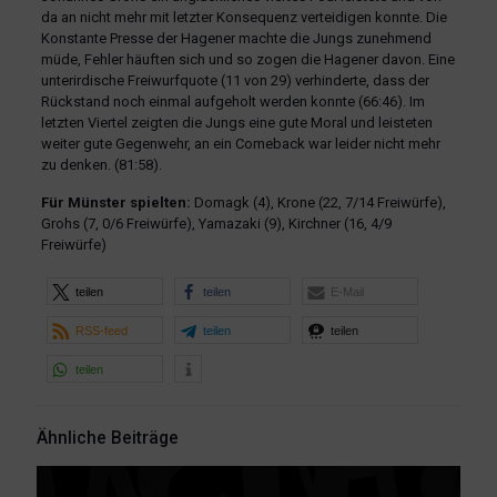
da an nicht mehr mit letzter Konsequenz verteidigen konnte. Die
Konstante Presse der Hagener machte die Jungs zunehmend
müde, Fehler häuften sich und so zogen die Hagener davon. Eine
unterirdische Freiwurfquote (11 von 29) verhinderte, dass der
Rückstand noch einmal aufgeholt werden konnte (66:46). Im
letzten Viertel zeigten die Jungs eine gute Moral und leisteten
weiter gute Gegenwehr, an ein Comeback war leider nicht mehr
zu denken. (81:58).
Für Münster spielten:
Domagk (4), Krone (22, 7/14 Freiwürfe),
Grohs (7, 0/6 Freiwürfe), Yamazaki (9), Kirchner (16, 4/9
Freiwürfe)
teilen
teilen
E-Mail
RSS-feed
teilen
teilen
teilen
Ähnliche Beiträge