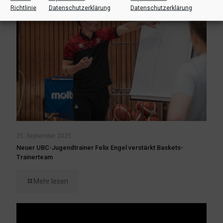
Richtlinie
Datenschutzerklärung
Datenschutzerklärung
25. September 2025
Neuer UBC-Jugendtrainer Felix Engel verstärkt Baskets-
Trainerteam
Mehr lesen