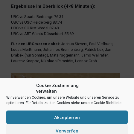
Ergebnisse im Überblick (4×8 Minuten):
UBC vs Sparta Bertrange 76:31
UBC vs USC Heidelberg 83:74
UBC vs SC Rist Wedel 87:48
UBC vs ART Giants Düsseldorf 55:69
Für den UBC waren dabei:
Joshua Sievers, Paul Viefhues,
Lucas Merßmann, Johannes Brunnenberg, Patrick Lux, Jan
Drabek (nur Sonntag), Mats Niggemann, Jarno Wallrafen,
Laurenz Knappe, Nikolaos Parasidis, Lennox Groh
Cookie Zustimmung
verwalten
Wir verwenden Cookies, um unsere Website und unseren Service zu
optimieren. Für Details zu den Cookies siehe unsere Cookie-Richtlinie.
Akzeptieren
Verwerfen