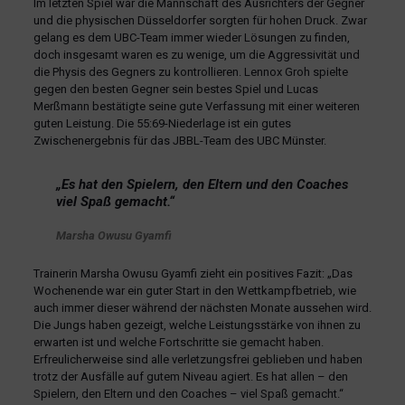
Im letzten Spiel war die Mannschaft des Ausrichters der Gegner
und die physischen Düsseldorfer sorgten für hohen Druck. Zwar
gelang es dem UBC-Team immer wieder Lösungen zu finden,
doch insgesamt waren es zu wenige, um die Aggressivität und
die Physis des Gegners zu kontrollieren. Lennox Groh spielte
gegen den besten Gegner sein bestes Spiel und Lucas
Merßmann bestätigte seine gute Verfassung mit einer weiteren
guten Leistung. Die 55:69-Niederlage ist ein gutes
Zwischenergebnis für das JBBL-Team des UBC Münster.
„Es hat den Spielern, den Eltern und den Coaches
viel Spaß gemacht.“
Marsha Owusu Gyamfi
Trainerin Marsha Owusu Gyamfi zieht ein positives Fazit: „Das
Wochenende war ein guter Start in den Wettkampfbetrieb, wie
auch immer dieser während der nächsten Monate aussehen wird.
Die Jungs haben gezeigt, welche Leistungsstärke von ihnen zu
erwarten ist und welche Fortschritte sie gemacht haben.
Erfreulicherweise sind alle verletzungsfrei geblieben und haben
trotz der Ausfälle auf gutem Niveau agiert. Es hat allen – den
Spielern, den Eltern und den Coaches – viel Spaß gemacht.“