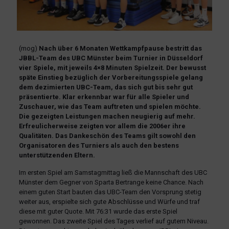
(mog)
Nach über 6 Monaten Wettkampfpause bestritt das
JBBL-Team des UBC Münster beim Turnier in Düsseldorf
vier Spiele, mit jeweils 4×8 Minuten Spielzeit. Der bewusst
späte Einstieg bezüglich der Vorbereitungsspiele gelang
dem dezimierten UBC-Team, das sich gut bis sehr gut
präsentierte. Klar erkennbar war für alle Spieler und
Zuschauer, wie das Team auftreten und spielen möchte.
Die gezeigten Leistungen machen neugierig auf mehr.
Erfreulicherweise zeigten vor allem die 2006er ihre
Qualitäten. Das Dankeschön des Teams gilt sowohl den
Organisatoren des Turniers als auch den bestens
unterstützenden Eltern.
Im ersten Spiel am Samstagmittag ließ die Mannschaft des UBC
Münster dem Gegner von Sparta Bertrange keine Chance. Nach
einem guten Start bauten das UBC-Team den Vorsprung stetig
weiter aus, erspielte sich gute Abschlüsse und Würfe und traf
diese mit guter Quote. Mit 76:31 wurde das erste Spiel
gewonnen. Das zweite Spiel des Tages verlief auf gutem Niveau.