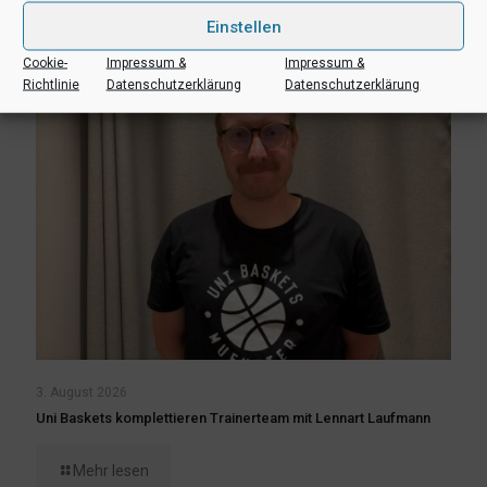
Mehr lesen
Einstellen
Cookie-
Impressum &
Impressum &
Richtlinie
Datenschutzerklärung
Datenschutzerklärung
3. August 2026
Uni Baskets komplettieren Trainerteam mit Lennart Laufmann
Mehr lesen