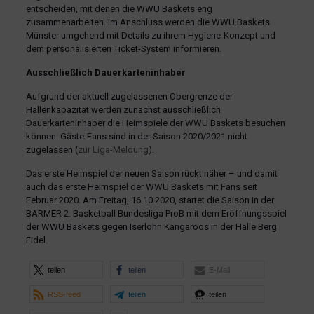
entscheiden, mit denen die WWU Baskets eng
zusammenarbeiten. Im Anschluss werden die WWU Baskets
Münster umgehend mit Details zu ihrem Hygiene-Konzept und
dem personalisierten Ticket-System informieren.
Ausschließlich Dauerkarteninhaber
Aufgrund der aktuell zugelassenen Obergrenze der
Hallenkapazität werden zunächst ausschließlich
Dauerkarteninhaber die Heimspiele der WWU Baskets besuchen
können. Gäste-Fans sind in der Saison 2020/2021 nicht
zugelassen (
zur Liga-Meldung
).
Das erste Heimspiel der neuen Saison rückt näher – und damit
auch das erste Heimspiel der WWU Baskets mit Fans seit
Februar 2020. Am Freitag, 16.10.2020, startet die Saison in der
BARMER 2. Basketball Bundesliga ProB mit dem Eröffnungsspiel
der WWU Baskets gegen Iserlohn Kangaroos in der Halle Berg
Fidel.
teilen
teilen
E-Mail
RSS-feed
teilen
teilen