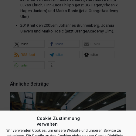
Lukas Ehrich, Finn-Luca Philipp (jetzt BG Hagen/Phoenix
Hagen Juniors) und Marko Rosic (jetzt OrangeAcademy
Ulm)
2019 mit den 2005ern Johannes Brunnenberg, Joshua
Sievers und Marko Rosic (jetzt OrangeAcademy Ulm).
teilen
teilen
E-Mail
RSS-feed
teilen
teilen
teilen
Ähnliche Beiträge
Cookie Zustimmung
verwalten
Wir verwenden Cookies, um unsere Website und unseren Service zu
optimieren. Für Details zu den Cookies siehe unsere Cookie-Richtlinie.