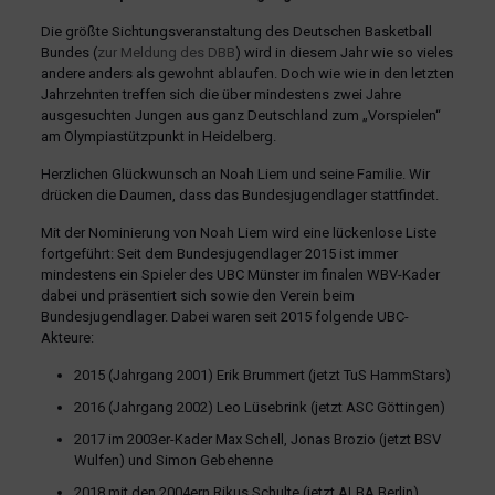
Die größte Sichtungsveranstaltung des Deutschen Basketball
Bundes (
zur Meldung des DBB
) wird in diesem Jahr wie so vieles
andere anders als gewohnt ablaufen. Doch wie wie in den letzten
Jahrzehnten treffen sich die über mindestens zwei Jahre
ausgesuchten Jungen aus ganz Deutschland zum „Vorspielen“
am Olympiastützpunkt in Heidelberg.
Herzlichen Glückwunsch an Noah Liem und seine Familie. Wir
drücken die Daumen, dass das Bundesjugendlager stattfindet.
Mit der Nominierung von Noah Liem wird eine lückenlose Liste
fortgeführt: Seit dem Bundesjugendlager 2015 ist immer
mindestens ein Spieler des UBC Münster im finalen WBV-Kader
dabei und präsentiert sich sowie den Verein beim
Bundesjugendlager. Dabei waren seit 2015 folgende UBC-
Akteure:
2015 (Jahrgang 2001) Erik Brummert (jetzt TuS HammStars)
2016 (Jahrgang 2002) Leo Lüsebrink (jetzt ASC Göttingen)
2017 im 2003er-Kader Max Schell, Jonas Brozio (jetzt BSV
Wulfen) und Simon Gebehenne
2018 mit den 2004ern Rikus Schulte (jetzt ALBA Berlin),