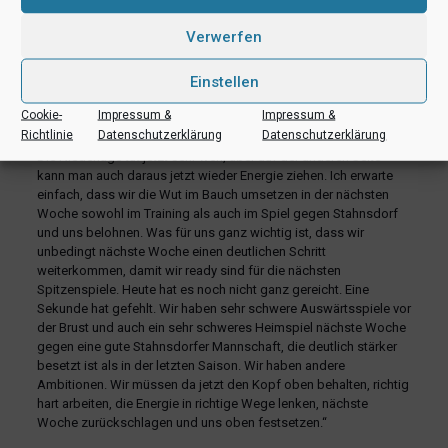
steigern. Wir müssen den ProB-Basketball, der einfach ein sehr,
sehr physischer, kampfintensiver ist, noch ein bisschen besser
Verwerfen
annehmen. Die einfachen Punkte, die wir am Korb liegen lassen,
das ist schwierig, damit gewinnt man auswärts nicht, wenn man
Einstellen
sich gegen alle Widerstände durchsetzen muss. Auf der großen
Position waren wir sehr schnell in Foul Trouble, auch schon zu
Cookie-
Impressum &
Impressum &
Beginn des Spiels.
Richtlinie
Datenschutzerklärung
Datenschutzerklärung
Die Niederlage tut jetzt sehr weh, aber auf der anderen Seite
kann man auch daraus jetzt wieder Energie ziehen. Ich erwarte
einfach, dass wir die Wut im Bauch umsetzen in der nächsten
Woche sowohl im Training als auch im Spiel gegen Stahnsdorf
und uns belohnen. Was für uns ganz wichtig ist, dass wir
unbedingt nächste Woche einen deutlichen Schritt
weiterkommen, damit wir ready sind für die nächsten
Spitzenspiele. Heute hat es noch nicht ganz gereicht. Eine
Sekunde hat gefehlt. Wir haben sehr schwere Auswärtsspiele vor
der Brust und auch ein sehr schweres Heimspiel nächste Woche
gegen eine gute Stahnsdorfer Mannschaft, die deutlich stärker
besetzt ist als in der letzten Saison. Wir haben andere
Ambitionen. Wir müssen da jetzt den Kopf oben behalten, richtig
hart arbeiten, die Energie in richtige Wege lenken, nächste
Woche zurückschlagen und uns oben festsetzen.“