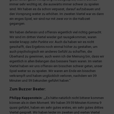
immer sehr wichtig ist, die auswärts immer schwer zu spielen
sind. Wir haben es da schon verpasst, darauf aufzubauen und
den Vorsprung weiter zu erhöhen. Im zweiten Viertel war es dann
ein enges Spiel, wir sind nur mit zwei vor in die Halbzeit
gegangen.
Wir haben defensiv und offensiv eigentlich viel richtig gemacht.
Wir sind im dritten Viertel wieder gut rausgekommen, waren
wieder knapp zehn Punkte vor. Auch da haben wir es nicht
geschafft, das Ergebnis noch einmal höher zu gestalten, um
auch psychologisch ein anderes Gefühl zu schaffen, die
Überhand zu gewinnen, auch wenn ich der Meinung bin, dass wir
eigentlich in allen Belangen das bessere Team waren. Im vierten
Viertel haben wir uns offensiv ein bisschen schwer getan, unser
Spiel weiter so zu spielen. Wir waren am Ende ein bisschen
verkrampft und haben unglücklich verloren, nachdem wir 39
Minuten und 59 Sekunden geführt haben.“
Zum Buzzer Beater:
Philipp Kappenstein:
„„Es hätte natürlich nicht bitterer kommen
können als in dem Moment. Wir haben 39:59 Minuten Komma 9
quasi geführt, haben ein sehr gutes erstes, ein sehr gutes drittes
Viertel gespielt. Wir haben leider im zweiten und vierten Viertel