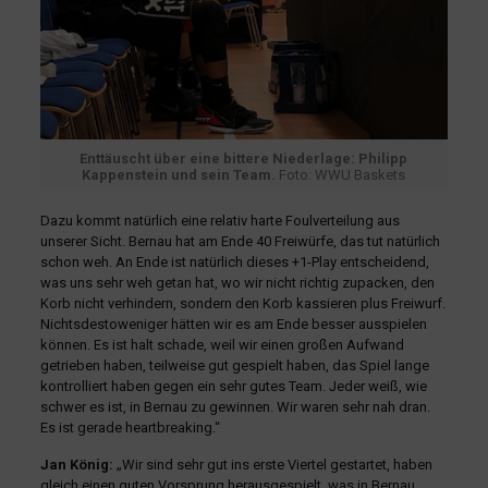
Enttäuscht über eine bittere Niederlage: Philipp
Kappenstein und sein Team.
Foto: WWU Baskets
Dazu kommt natürlich eine relativ harte Foulverteilung aus
unserer Sicht. Bernau hat am Ende 40 Freiwürfe, das tut natürlich
schon weh. An Ende ist natürlich dieses +1-Play entscheidend,
was uns sehr weh getan hat, wo wir nicht richtig zupacken, den
Korb nicht verhindern, sondern den Korb kassieren plus Freiwurf.
Nichtsdestoweniger hätten wir es am Ende besser ausspielen
können. Es ist halt schade, weil wir einen großen Aufwand
getrieben haben, teilweise gut gespielt haben, das Spiel lange
kontrolliert haben gegen ein sehr gutes Team. Jeder weiß, wie
schwer es ist, in Bernau zu gewinnen. Wir waren sehr nah dran.
Es ist gerade heartbreaking.“
Jan König:
„Wir sind sehr gut ins erste Viertel gestartet, haben
gleich einen guten Vorsprung herausgespielt, was in Bernau