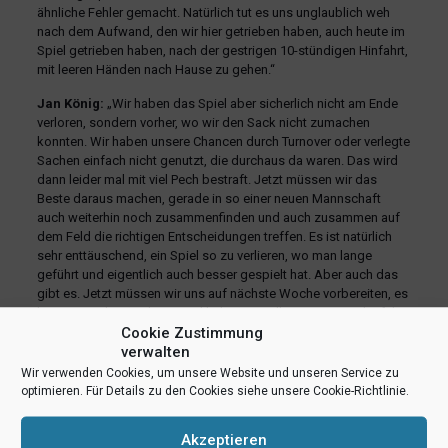
ähnliche Fehler gemacht. Natürlich tut es uns unglaublich weh
nach dem Aufwand, den wir hier getrieben haben, auch heute im
Spiel getrieben haben, nach der gestrigen 10-stündigen Hinfahrt,
mit leeren Händen nach Hause zu gehen.“
Jan König:
„Wir haben das Spiel aber sicherlich nicht am Ende
verloren, sondern vorher, wo wir den Sack nicht zumachen
konnten. Wir haben unsere Chancen durch Turnover oder verlegte
Sachen einfach nicht genutzt, die durchaus da waren. Das wird
dann leider mal mit viel Pech bestraft. Jetzt müssen wir das
Beste daraus machen, gerade in so einer neuen Mannschaft
auch weiterhin noch zusammenfinden und auch zusammen auf
dem Feld die richtigen Entscheidungen treffen. Es ist natürlich
sehr enttäuschend, ein Spiel so zu verlieren, wo man lange
geführt und eigentlich auch besser gespielt hat. Aber auch das
gibt es. Jetzt müssen wir uns auf nächste Woche vorbereiten, es
besser machen und ein Spiel haben, wo alles zusammenläuft bei
Cookie Zustimmung
uns.“
verwalten
Zu nächsten Schritten:
Wir verwenden Cookies, um unsere Website und unseren Service zu
optimieren. Für Details zu den Cookies siehe unsere Cookie-Richtlinie.
Philipp Kappenstein:
„Zusammenfassend muss man sagen,
dass wir die Wut, die wir gerade haben, mitnehmen müssen ins
nächste Spiel. Ganz klar ist, wir müssen uns weiter deutlich
Akzeptieren