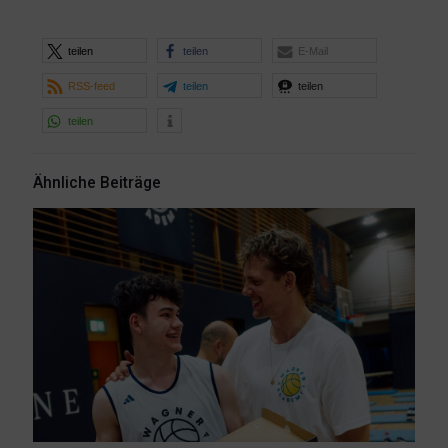
teilen
teilen
E-Mail
RSS-feed
teilen
teilen
teilen
Ähnliche Beiträge