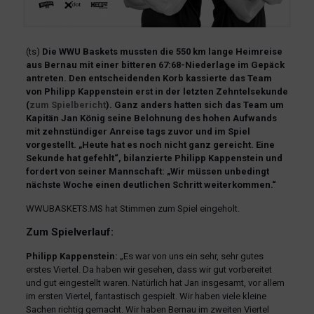
(ts)
Die WWU Baskets mussten die 550 km lange Heimreise
aus Bernau mit einer bitteren 67:68-Niederlage im Gepäck
antreten. Den entscheidenden Korb kassierte das Team
von Philipp Kappenstein erst in der letzten Zehntelsekunde
(
zum Spielbericht
). Ganz anders hatten sich das Team um
Kapitän Jan König seine Belohnung des hohen Aufwands
mit zehnstündiger Anreise tags zuvor und im Spiel
vorgestellt. „Heute hat es noch nicht ganz gereicht. Eine
Sekunde hat gefehlt“, bilanzierte Philipp Kappenstein und
fordert von seiner Mannschaft: „Wir müssen unbedingt
nächste Woche einen deutlichen Schritt weiterkommen.“
WWUBASKETS.MS hat Stimmen zum Spiel eingeholt.
Zum Spielverlauf:
Philipp Kappenstein:
„Es war von uns ein sehr, sehr gutes
erstes Viertel. Da haben wir gesehen, dass wir gut vorbereitet
und gut eingestellt waren. Natürlich hat Jan insgesamt, vor allem
im ersten Viertel, fantastisch gespielt. Wir haben viele kleine
Sachen richtig gemacht. Wir haben Bernau im zweiten Viertel