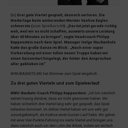
(ts)
Drei gute Viertel gespielt, dennoch verloren. Die
Niederlage beim amtierenden Meister Itzehoe Eagles
schmerzte (
zum Spielbericht
). „Das tut jetzt gerade richtig
weh, weil wir es nicht schaffen, auswärts unsere Leistung
über 40 Minuten zu bringen“, sagte Headcoach Philipp
Kappenstein nach dem Spiel. Manager Helge Stuckenholz
hatte das große Ganze im Blick:. „Nach einer super
Vorbereitung mit einer tollen neuen Truppe haben wir
einen Saisonstart hingelegt, der hinter den Ansprüchen
aller geblieben ist.“
WWUBASKETS.MS hat Stimmen zum Spiel eingeholt.
Zu drei guten Vierteln und zum Spielverlauf:
WWU-Baskets-Coach Philipp Kappenstein:
„Ich bin natürlich
extrem traurig darüber, dass wir nicht gewonnen haben. Wir
haben sicherlich drei Viertel lang sehr gut gespielt, das Spiel
teilweise dominiert. Im dritten Viertel haben wir uns sehr gut
zurückgekämpft, als Itzehoe einen kurzen Lauf hatte. Wir gehen
mit einer Vier-Punkte-Führung ins vierte Viertel und bringen uns
dann natürlich auch um den Lohn der Arbeit, indem wir einfach