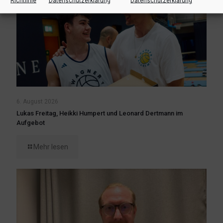
Richtlinie
Datenschutzerklärung
Datenschutzerklärung
6. August 2026
Lukas Freitag, Heikki Humpert und Leonard Dertmann im
Aufgebot
Mehr lesen