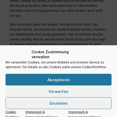
darauf, wieder zu Hause zu spielen und da müssen wir einfach
den Bock umstoßen. Man muss jetzt nicht in Selbstmitleid
verfallen oder ins Fingerpointing. Das sehe ich aber auch nicht
bei uns.
Man muss jetzt ganz klar sagen: Das reicht noch nicht, das
müssen wir tun, da müssen wir deutlich stärker werden, müssen
uns stabilisieren und Spiele gewinnen. Das ist nächste Woche
extrem wichtig. Klar ist, ein bisschen Druck ist da, aber das liegt
in unseren Händen und müssen es passieren lassen. Es wird
niemand anders kommen und uns das leicht machen.“
Cookie Zustimmung
verwalten
teilen
teilen
E-Mail
Wir verwenden Cookies, um unsere Website und unseren Service zu
optimieren. Für Details zu den Cookies siehe unsere Cookie-Richtlinie.
RSS-feed
teilen
teilen
teilen
Akzeptieren
Verwerfen
Ähnliche Beiträge
Einstellen
Cookie-
Impressum &
Impressum &