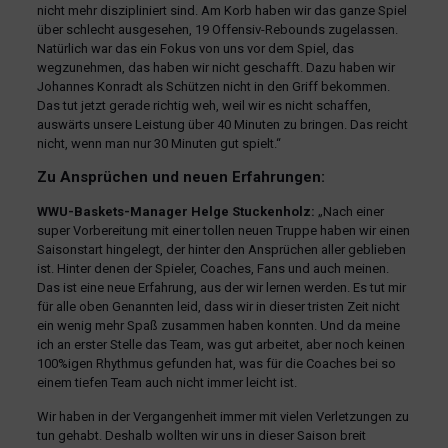
nicht mehr diszipliniert sind. Am Korb haben wir das ganze Spiel
über schlecht ausgesehen, 19 Offensiv-Rebounds zugelassen.
Natürlich war das ein Fokus von uns vor dem Spiel, das
wegzunehmen, das haben wir nicht geschafft. Dazu haben wir
Johannes Konradt als Schützen nicht in den Griff bekommen.
Das tut jetzt gerade richtig weh, weil wir es nicht schaffen,
auswärts unsere Leistung über 40 Minuten zu bringen. Das reicht
nicht, wenn man nur 30 Minuten gut spielt.“
Zu Ansprüchen und neuen Erfahrungen:
WWU-Baskets-Manager Helge Stuckenholz:
„Nach einer
super Vorbereitung mit einer tollen neuen Truppe haben wir einen
Saisonstart hingelegt, der hinter den Ansprüchen aller geblieben
ist. Hinter denen der Spieler, Coaches, Fans und auch meinen.
Das ist eine neue Erfahrung, aus der wir lernen werden. Es tut mir
für alle oben Genannten leid, dass wir in dieser tristen Zeit nicht
ein wenig mehr Spaß zusammen haben konnten. Und da meine
ich an erster Stelle das Team, was gut arbeitet, aber noch keinen
100%igen Rhythmus gefunden hat, was für die Coaches bei so
einem tiefen Team auch nicht immer leicht ist.
Wir haben in der Vergangenheit immer mit vielen Verletzungen zu
tun gehabt. Deshalb wollten wir uns in dieser Saison breit