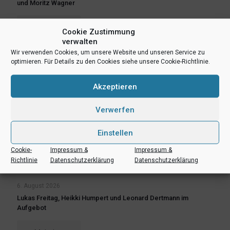
und Moritz Wagner
Mehr lesen
Cookie Zustimmung
verwalten
Wir verwenden Cookies, um unsere Website und unseren Service zu
optimieren. Für Details zu den Cookies siehe unsere Cookie-Richtlinie.
Akzeptieren
Verwerfen
Einstellen
Cookie-
Impressum &
Impressum &
Richtlinie
Datenschutzerklärung
Datenschutzerklärung
6. August 2026
Lukas Freitag, Heikki Humpert und Leonard Dertmann im
Aufgebot