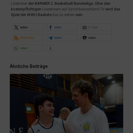
Liveticker
der BARMER 2. Basketball Bundesliga. Über den
kostenpflichtigen
Livestream auf Sportdeutschland.TV
wird das
Spiel der WWU Baskets
live zu sehen
sein.
teilen
teilen
E-Mail
RSS-feed
teilen
teilen
teilen
Ähnliche Beiträge