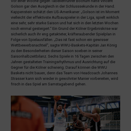
Vor einer Woche gegen Tabellenführer Bochum hatte Vincent
Golson gar den Ausgleich in der Schlusssekunde in der Hand.
Kappenstein schätzt den US-Amerikaner: „Golson ist im Moment
vielleicht der effektivste Aufbauspieler in der Liga, spielt wirklich
eine sehr, sehr starke Saison und hat sich in den letzten Wochen
noch einmal gesteigert.“ Ein Grund der Kölner Ergebniskrise war
sicherlich auch ihr eng getakteter, kräfteraubender Spielplan in
Folge von Spielausfällen. „Das ist fast schon ein gewisser
Wettbewerbsnachteil“, sagte WWU-Baskets-Kapitän Jan König
zu den Besonderheiten dieser Saison soeben in seiner
Saisonhalbzeitbilanz. Sechs Spiele in 16 Tagen zwischen den
Jahren gestalteten Trainingsrhythmus und Ausrichtung auf die
Gegner für die Kölner schwierig. Darauf können die WWU
Baskets nicht bauen, denn das Team von Headcoach Johannes
Strasser kann sich wieder in gewohnter Manier vorbereiten, wird
frisch in das Spiel am Samstagabend gehen.