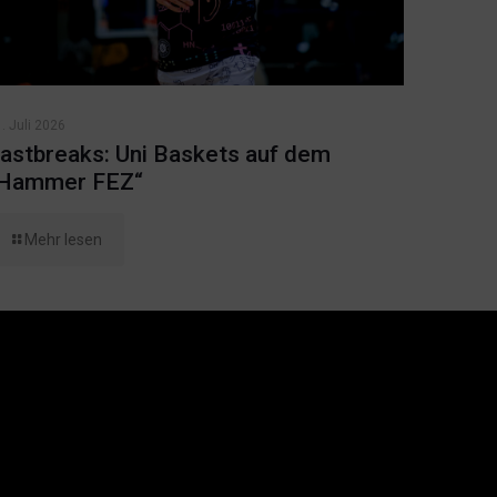
. Juli 2026
astbreaks: Uni Baskets auf dem
Hammer FEZ“
Mehr lesen