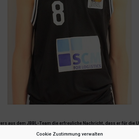
ers aus dem JBBL-Team die erfreuliche Nachricht, dass er für die U
ung zum ersten Lehrgang der U16-Nationalmannschaft in diesem Jahr
Cookie Zustimmung verwalten
ege der letzten beiden Jahre.