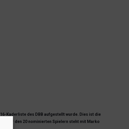
16-Kaderliste des DBB aufgestellt wurde. Dies ist die
. Unter den 20 nominierten Spielern steht mit Marko