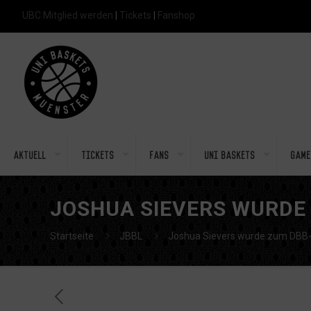
UBC Mitglied werden
|
Tickets
|
Fanshop
Aktuell
Tickets
Fans
Uni Baskets
Game
JOSHUA SIEVERS WURDE
Startseite
JBBL
Joshua Sievers wurde zum DBB-