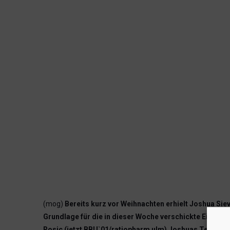
(mog)
Bereits kurz vor Weihnachten erhielt Joshua Siev
Grundlage für die in dieser Woche verschickte Einlad
Rosic (jetzt BBU`01/ratiopharm ulm) Joshuas Teamkoll