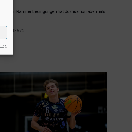
schwierigen Rahmenbedingungen hat Joshua nun abermals
gang-1113674
rung