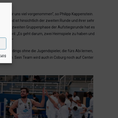
aben wir uns viel vorgenommen“, so Philipp Kappenstein.
deutend ist hinsichtlich der zweiten Runde und ihrer sehr
amm der zweiten Gruppenphase der Aufstiegsrunde hat es
und 28. April. „Es geht darum, zwei Heimspiele zu haben und
s Tagen.“
g, allerdings ohne die Jugendspieler, die fürs Abi lernen,
rung
ppenstein. Sein Team wird auch in Coburg noch auf Center