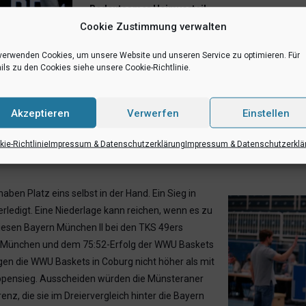
Bedeutsamer Heimvorteil
Cookie Zustimmung verwalten
Nach dem
83:70-Heimsieg gegen die TKS 49ers
„h
„Es geht um den Gruppensieg, der für mich sehr be
verwenden Cookies, um unsere Website und unseren Service zu optimieren. Für
ils zu den Cookies siehe unsere Cookie-Richtlinie.
engen Terminierung der Spiele.“ Denn das Progr
in sich. Gespielt wird voraussichtlich am 23., 25. 
nicht zwei Fahrten anlässlich dreier Spiele in sech
Akzeptieren
Verwerfen
Einstellen
rg auch mentale
Das Personal:
„Wir reisen in der gleichen Besetzun
ie-Richtlinie
Impressum & Datenschutzerklärung
Impressum & Datenschutzerklä
mit elf Leuten nach Coburg“, berichtet Philipp Ka
ben Platz eins selbst in der Hand. Ein Sieg in
rledigt. Eine Niederlage kann reichen, wenn es zu
diesen Bayern München II bei den TKS 49ers
n München und dem 75:52-Erfolg der WWU Baskets
egen die WWU Baskets in Coburg nicht höher als mit
ruppensieg. Ausscheiden würden die Münsteraner
nz, die sie im Dreiervergleich hinter die Bayern