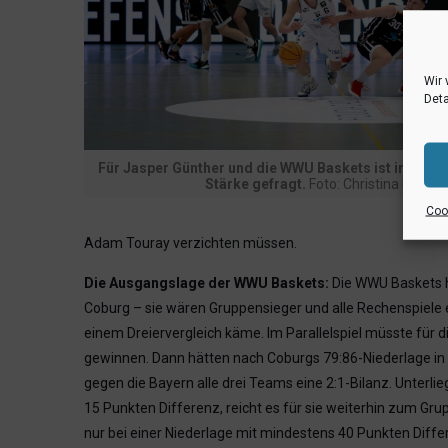
Wir 
Deta
Für Jasper Günther und die WWU Baskets ist in Cobu
Stärke gefragt.
Foto: Christina Pohler
Cook
Adam Touray verzichten müssen.
Die Ausgangslage der WWU Baskets:
Die WWU Baskets ha
Coburg – sie wären Gruppensieger und alle Rechenspiele e
einem Dreiervergleich käme. Im Parallelspiel müsste für 
gewinnen. Dann hätten nach Coburgs 79:86-Niederlage i
gegen die Bayern alle drei Teams eine 2:1-Bilanz. Unterli
15 Punkten Differenz, reicht es für sie weiterhin zum G
nur bei einer Niederlage mit mindestens 40 Punkten Differe