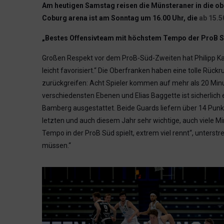
Am heutigen Samstag reisen die Münsteraner in die obe
Coburg arena ist am Sonntag um 16.00 Uhr, die
ab 15.5
„Bestes Offensivteam mit höchstem Tempo der ProB 
Großen Respekt vor dem ProB-Süd-Zweiten hat Philipp Kapp
leicht favorisiert.“ Die Oberfranken haben eine tolle Rüc
zurückgreifen: Acht Spieler kommen auf mehr als 20 Minu
verschiedensten Ebenen und Elias Baggette ist sicherlich
Bamberg ausgestattet. Beide Guards liefern über 14 Punkte
letzten und auch diesem Jahr sehr wichtige, auch viele Mi
Tempo in der ProB Süd spielt, extrem viel rennt“, unterst
müssen.“