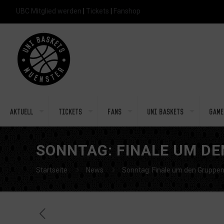
UBC Mitglied werden
|
Tickets
|
Fanshop
Aktuell
Tickets
Fans
Uni Baskets
Game
SONNTAG: FINALE UM DE
Startseite
News
Sonntag: Finale um den Gruppe