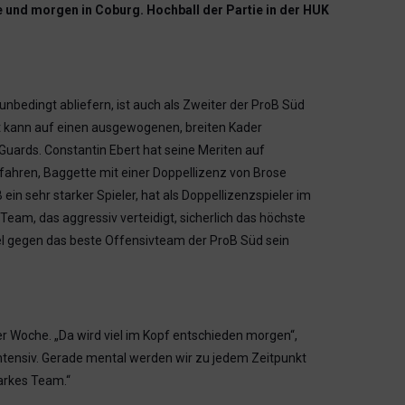
e und morgen in Coburg. Hochball der Partie in der HUK
nbedingt abliefern, ist auch als Zweiter der ProB Süd
ott kann auf einen ausgewogenen, breiten Kader
uards. Constantin Ebert hat seine Meriten auf
rfahren, Baggette mit einer Doppellizenz von Brose
in sehr starker Spieler, hat als Doppellizenzspieler im
Team, das aggressiv verteidigt, sicherlich das höchste
evel gegen das beste Offensivteam der ProB Süd sein
er Woche. „Da wird viel im Kopf entschieden morgen“,
 intensiv. Gerade mental werden wir zu jedem Zeitpunkt
arkes Team.“