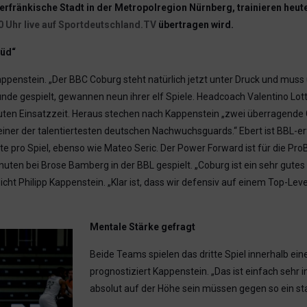
rfränkische Stadt in der Metropolregion Nürnberg, trainieren heut
0 Uhr live auf Sportdeutschland.TV
übertragen wird.
Süd“
enstein. „Der BBC Coburg steht natürlich jetzt unter Druck und muss u
krunde gespielt, gewannen neun ihrer elf Spiele. Headcoach Valentino L
ten Einsatzzeit. Heraus stechen nach Kappenstein „zwei überragende G
 einer der talentiertesten deutschen Nachwuchsguards.“ Ebert ist BBL-e
 pro Spiel, ebenso wie Mateo Seric. Der Power Forward ist für die ProB e
nuten bei Brose Bamberg in der BBL gespielt. „Coburg ist ein sehr gutes 
reicht Philipp Kappenstein. „Klar ist, dass wir defensiv auf einem Top-L
Mentale Stärke gefragt
Beide Teams spielen das dritte Spiel innerhalb ein
prognostiziert Kappenstein. „Das ist einfach sehr
absolut auf der Höhe sein müssen gegen so ein st