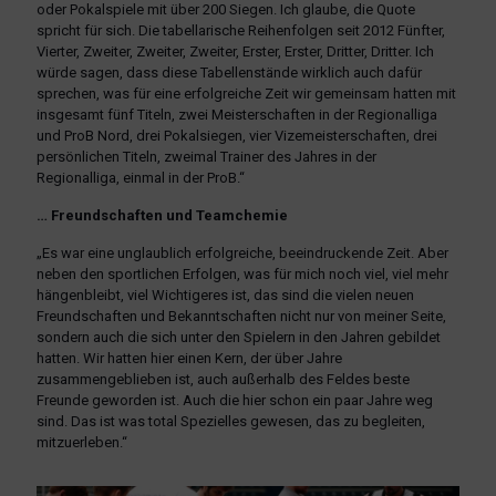
oder Pokalspiele mit über 200 Siegen. Ich glaube, die Quote
spricht für sich. Die tabellarische Reihenfolgen seit 2012 Fünfter,
Vierter, Zweiter, Zweiter, Zweiter, Erster, Erster, Dritter, Dritter. Ich
würde sagen, dass diese Tabellenstände wirklich auch dafür
sprechen, was für eine erfolgreiche Zeit wir gemeinsam hatten mit
insgesamt fünf Titeln, zwei Meisterschaften in der Regionalliga
und ProB Nord, drei Pokalsiegen, vier Vizemeisterschaften, drei
persönlichen Titeln, zweimal Trainer des Jahres in der
Regionalliga, einmal in der ProB.“
… Freundschaften und Teamchemie
„Es war eine unglaublich erfolgreiche, beeindruckende Zeit. Aber
neben den sportlichen Erfolgen, was für mich noch viel, viel mehr
hängenbleibt, viel Wichtigeres ist, das sind die vielen neuen
Freundschaften und Bekanntschaften nicht nur von meiner Seite,
sondern auch die sich unter den Spielern in den Jahren gebildet
hatten. Wir hatten hier einen Kern, der über Jahre
zusammengeblieben ist, auch außerhalb des Feldes beste
Freunde geworden ist. Auch die hier schon ein paar Jahre weg
sind. Das ist was total Spezielles gewesen, das zu begleiten,
mitzuerleben.“