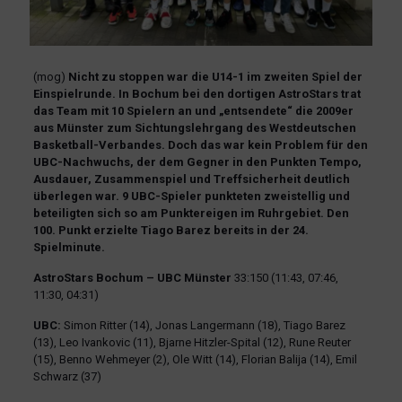
(mog)
Nicht zu stoppen war die U14-1 im zweiten Spiel der
Einspielrunde. In Bochum bei den dortigen AstroStars trat
das Team mit 10 Spielern an und „entsendete“ die 2009er
aus Münster zum Sichtungslehrgang des Westdeutschen
Basketball-Verbandes. Doch das war kein Problem für den
UBC-Nachwuchs, der dem Gegner in den Punkten Tempo,
Ausdauer, Zusammenspiel und Treffsicherheit deutlich
überlegen war. 9 UBC-Spieler punkteten zweistellig und
beteiligten sich so am Punktereigen im Ruhrgebiet. Den
100. Punkt erzielte Tiago Barez bereits in der 24.
Spielminute.
AstroStars Bochum – UBC Münster
33:150 (11:43, 07:46,
11:30, 04:31)
UBC:
Simon Ritter (14), Jonas Langermann (18), Tiago Barez
(13), Leo Ivankovic (11), Bjarne Hitzler-Spital (12), Rune Reuter
(15), Benno Wehmeyer (2), Ole Witt (14), Florian Balija (14), Emil
Schwarz (37)