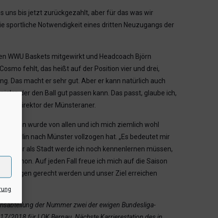
 uns bis jetzt zurückgezahlt, aber für das was wir
ie sportliche Notwendigkeit eines dritten Neuzugangs der
i den WWU Baskets mitgewirkt und Headcoach Björn
osmo fehlt, das heißt auf der Position vier und drei,
g. Das macht er sehr gut. Aber er kann natürlich auch
Spieler, der den Ball gut passen kann. Das passt, glaube ich,
 Sportdirektor der Münsteraner.
enommen wurde von allen und ich mich ziemlich wohl
 von Berlin nach Münster vollzogen hat. „Es bedeutet mir
d. Münster als Stadt werde ich noch kennenlernen müssen,
 ich schon. Auf jeden Fall freue ich mich auf die Saison
rwartungen gerecht werden und unser Ziel erreichen
rung
chsabteilung der Nummer zwei der ewigen Bundesliga-
017/2018 für LOK Bernau. Nächste Karrierestation des in