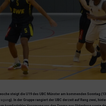
orwoche steigt die U19 des UBC Münster am kommenden Sonntag (13 U
tragun
g). In der Gruppe rangiert der UBC derzeit auf Rang zwei, hin
 kaum komfortabler Vorsprung vor den Teams aus Oldenburg sowie de