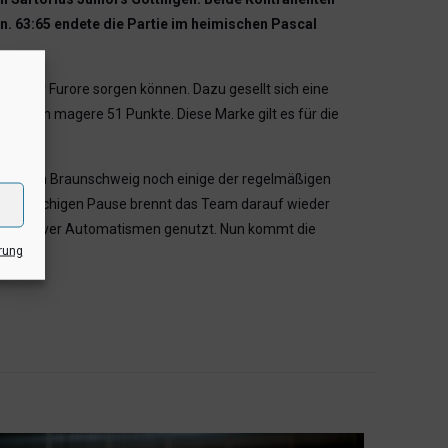
. 63:65 endete die Partie im heimischen Pascal
siv für Furore sorgen können. Dazu gesellt sich eine
tingen magere 51 Punkte. Diese Marke gilt es für die
iel gegen Braunschweig noch einige der regelmäßigen
p vierwöchigen Pause brennt das Team darauf wieder
g offensiver Automatismen genutzt. Nun kommt die
rung