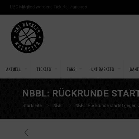
UBC Mitglied werden
|
Tickets
|
Fanshop
Aktuell
Tickets
Fans
Uni Baskets
Game
NBBL: RÜCKRUNDE STAR
Startseite
NBBL
NBBL: Rückrunde startet gegen 