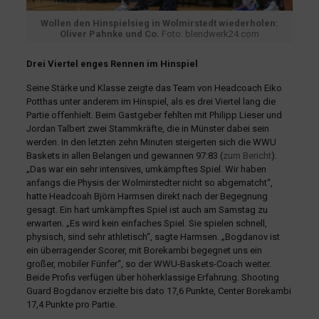
Wollen den Hinspielsieg in Wolmirstedt wiederholen:
Oliver Pahnke und Co.
Foto: blendwerk24.com
Drei Viertel enges Rennen im Hinspiel
Seine Stärke und Klasse zeigte das Team von Headcoach Eiko
Potthas unter anderem im Hinspiel, als es drei Viertel lang die
Partie offenhielt. Beim Gastgeber fehlten mit Philipp Lieser und
Jordan Talbert zwei Stammkräfte, die in Münster dabei sein
werden. In den letzten zehn Minuten steigerten sich die WWU
Baskets in allen Belangen und gewannen 97:83 (
zum Bericht
).
„Das war ein sehr intensives, umkämpftes Spiel. Wir haben
anfangs die Physis der Wolmirstedter nicht so abgematcht“,
hatte Headcoah Björn Harmsen direkt nach der Begegnung
gesagt. Ein hart umkämpftes Spiel ist auch am Samstag zu
erwarten. „Es wird kein einfaches Spiel. Sie spielen schnell,
physisch, sind sehr athletisch“, sagte Harmsen. „Bogdanov ist
ein überragender Scorer, mit Borekambi begegnet uns ein
großer, mobiler Fünfer“, so der WWU-Baskets-Coach weiter.
Beide Profis verfügen über höherklassige Erfahrung. Shooting
Guard Bogdanov erzielte bis dato 17,6 Punkte, Center Borekambi
17,4 Punkte pro Partie.