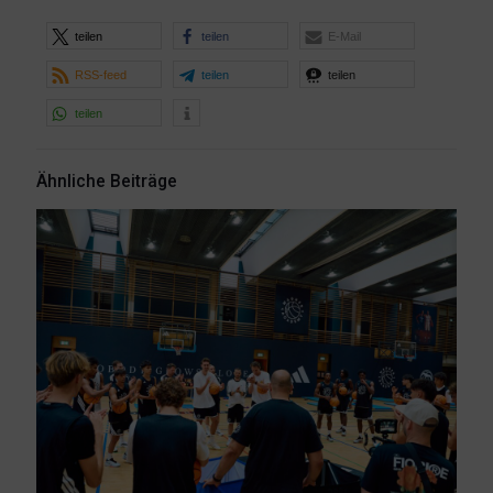
teilen
teilen
E-Mail
RSS-feed
teilen
teilen
teilen
Ähnliche Beiträge