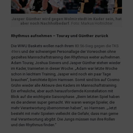
Jasper Günther wird gegen Wolmirstedt im Kader sein, hat
aber noch Nachholbedarf.
Foto: Markus Holtrichter
Rhythmus aufnehmen – Touray und Günther zurück
Die WWU Baskets wollen nach ihrem
83:56-Sieg gegen die TKS
49ers
und der schwierigen Personallage der Vorwochen ohne
gezieltes Mannschaftstraining den Rhythmus weiter aufnehmen.
Adam Touray, Joshua Sievers und Jasper Günther stehen wieder
im Kader, trainierten in dieser Woche. „Adam war letzte Woche
schon in leichtem Training, Jasper wird noch ein paar Tage
brauchen“, berichtete Björn Harmsen. Somit sind bis auf Cosmo
Grühn wieder alle Akteure des Kaders im Mannschaftstraining.
Ein erfreuliche, aber auch herausfordernde Konstellation mit
Blick auf die wichtigste Saisonphase. „Beim letzten Spiel haben
es die anderen super gemacht. Wir waren wenige Spieler, die
mehr Verantwortung übernommen haben“, so Harmsen. „Jetzt
besteht mit mehr Spielern vielleicht die Gefahr, dass man gerne
mal Verantwortung abgibt. Die Jungs müssen nun ihre Rollen
und den Rhythmus finden.“