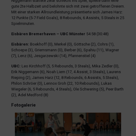
Niggemann startete zwar schlecht ins Spiel, spielte dann eine
gute 2te Halbzeit und belohnte sich mit zwei getroffenen Dreiern.
Mit einer starken Allroundleistung präsentierte sich James Harz:
12 Punkte (5-7 Field Goals), 8 Rebounds, 6 Assists, 5 Steals in 25
Spielminuten.
Eisbären Bremerhaven – UBC Münster
54:58 (30:48)
Eisbären:
Boekhoff (0), Merkel (0), Göttsche (2), Cohrs (1),
Schoepe (3), Griemsmann (0), Berber (6), Spahiu (11), Wagner
(7), Lenz (6), Jesgarzewski (14), Pfannenstiel (4)
UBC:
Leo Kirchhoff (5, 5 Rebounds, 3 Steals), Mika Zedler (0),
Erik Niggemann (6), Noah Liem (17, 4 Assist, 3 Steals), Laurens
Rieping (2), James Harz (12, 8 Rebounds, 6 Assists, 5 Steals),
Philon Schröer (0), Lennox Groh (22, 10 Rebounds), Lukas
Wiegeler (6, 5 Rebounds, 4 Steals), Ole Schwering (5), Peer Barth
(2), Adel Medford (8)
Fotogalerie