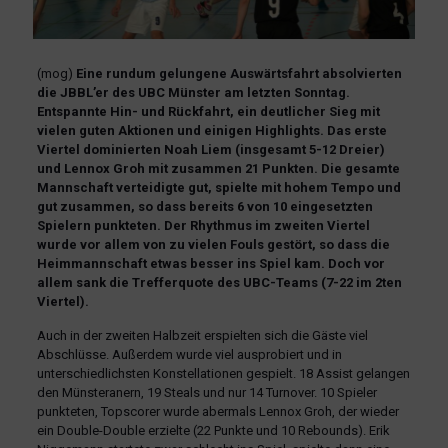
(mog)
Eine rundum gelungene Auswärtsfahrt absolvierten
die JBBL’er des UBC Münster am letzten Sonntag.
Entspannte Hin- und Rückfahrt, ein deutlicher Sieg mit
vielen guten Aktionen und einigen Highlights. Das erste
Viertel dominierten Noah Liem (insgesamt 5-12 Dreier)
und Lennox Groh mit zusammen 21 Punkten. Die gesamte
Mannschaft verteidigte gut, spielte mit hohem Tempo und
gut zusammen, so dass bereits 6 von 10 eingesetzten
Spielern punkteten. Der Rhythmus im zweiten Viertel
wurde vor allem von zu vielen Fouls gestört, so dass die
Heimmannschaft etwas besser ins Spiel kam. Doch vor
allem sank die Trefferquote des UBC-Teams (7-22 im 2ten
Viertel).
Auch in der zweiten Halbzeit erspielten sich die Gäste viel
Abschlüsse. Außerdem wurde viel ausprobiert und in
unterschiedlichsten Konstellationen gespielt. 18 Assist gelangen
den Münsteranern, 19 Steals und nur 14 Turnover. 10 Spieler
punkteten, Topscorer wurde abermals Lennox Groh, der wieder
ein Double-Double erzielte (22 Punkte und 10 Rebounds). Erik