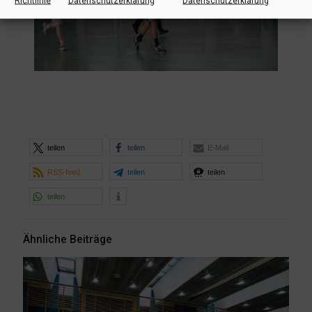
Richtlinie
Datenschutzerklärung
Datenschutzerklärung
teilen
teilen
E-Mail
RSS-feed
teilen
teilen
teilen
Ähnliche Beiträge