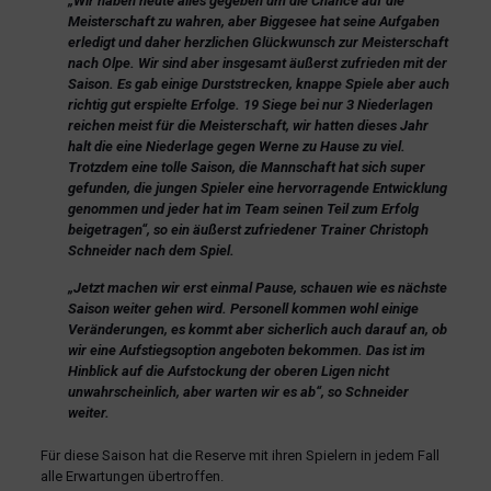
„Wir haben heute alles gegeben um die Chance auf die
Meisterschaft zu wahren, aber Biggesee hat seine Aufgaben
erledigt und daher herzlichen Glückwunsch zur Meisterschaft
nach Olpe. Wir sind aber insgesamt äußerst zufrieden mit der
Saison. Es gab einige Durststrecken, knappe Spiele aber auch
richtig gut erspielte Erfolge. 19 Siege bei nur 3 Niederlagen
reichen meist für die Meisterschaft, wir hatten dieses Jahr
halt die eine Niederlage gegen Werne zu Hause zu viel.
Trotzdem eine tolle Saison, die Mannschaft hat sich super
gefunden, die jungen Spieler eine hervorragende Entwicklung
genommen und jeder hat im Team seinen Teil zum Erfolg
beigetragen“, so ein äußerst zufriedener Trainer Christoph
Schneider nach dem Spiel.
„Jetzt machen wir erst einmal Pause, schauen wie es nächste
Saison weiter gehen wird. Personell kommen wohl einige
Veränderungen, es kommt aber sicherlich auch darauf an, ob
wir eine Aufstiegsoption angeboten bekommen. Das ist im
Hinblick auf die Aufstockung der oberen Ligen nicht
unwahrscheinlich, aber warten wir es ab“, so Schneider
weiter.
Für diese Saison hat die Reserve mit ihren Spielern in jedem Fall
alle Erwartungen übertroffen.