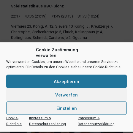
Spielstatistik aus UBC-Sicht:
22:17 – 43:36 (21:19) – 71:49 (28:13) – 81:73 (10:24)
Viefhues 23, König, A. 12, Sievers 10, König, J., Kreutzer je 7,
Christophel, Steltenkötter je 5, Ehrich, Keilinghaus je 4,
Keilinghaus, Schmidt, Carstens je 2, Oguama
Cookie Zustimmung
teilen
teilen
E-Mail
verwalten
RSS-feed
teilen
teilen
Wir verwenden Cookies, um unsere Website und unseren Service zu
optimieren. Für Details zu den Cookies siehe unsere Cookie-Richtlinie.
teilen
Akzeptieren
Ähnliche Beiträge
Verwerfen
Einstellen
Cookie-
Impressum &
Impressum &
Richtlinie
Datenschutzerklärung
Datenschutzerklärung