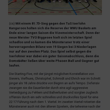
(cs)
Mit einem 81:73-Sieg gegen den TuS Iserlohn
Kangaroos holten sich die Reserve der WWU Baskets am
Ende einer langen Saison die Vizemeisterschaft. Denn der
neue Meister TVO Biggesee hielt sich im letzten Spiel
schadlos und so kamen die Münsteraner trotz einer
hervorragenden Bilanz von 19 Siegen bei 3 Niederlagen
nur auf den zweiten Platz. Das Spiel selbst gegen die
Iserlohner war dabei ein guter Saisonabschluss, denn die
Domstädter ließen über weite Phasen Ball und Gegner gut
laufen.
Die Starting-Five, mit der jüngst möglichen Konstellation von
Sievers, Viefhues, Christophel, Schmidt und Ehrich war im Schnitt
jünger als 18 Jahre drückte von Beginn an aufs Tempo. Defensiv
zwangen sie die Sauerländer durch eine agil-aggressive
Verteidigung zu Fehlern und Ballverlusten und sorgten zugleich
offensiv durch ein sehr schnelles und druckvolles Spiel für eine
22:17 Führung nach dem 1. Viertel. Im zweiten Viertel rotierten die
Münsteraner auch mit den älteren Spielern, die teilweise nach der