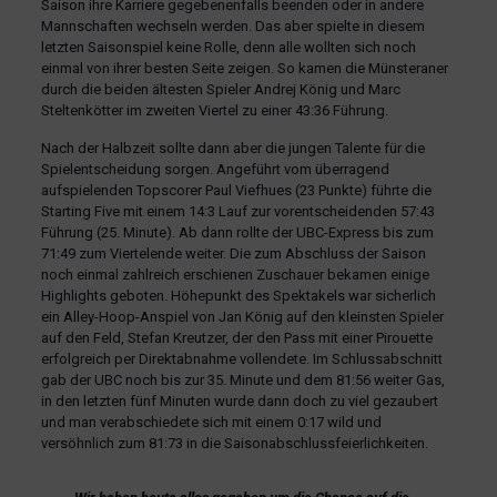
Saison ihre Karriere gegebenenfalls beenden oder in andere
Mannschaften wechseln werden. Das aber spielte in diesem
letzten Saisonspiel keine Rolle, denn alle wollten sich noch
einmal von ihrer besten Seite zeigen. So kamen die Münsteraner
durch die beiden ältesten Spieler Andrej König und Marc
Steltenkötter im zweiten Viertel zu einer 43:36 Führung.
Nach der Halbzeit sollte dann aber die jungen Talente für die
Spielentscheidung sorgen. Angeführt vom überragend
aufspielenden Topscorer Paul Viefhues (23 Punkte) führte die
Starting Five mit einem 14:3 Lauf zur vorentscheidenden 57:43
Führung (25. Minute). Ab dann rollte der UBC-Express bis zum
71:49 zum Viertelende weiter. Die zum Abschluss der Saison
noch einmal zahlreich erschienen Zuschauer bekamen einige
Highlights geboten. Höhepunkt des Spektakels war sicherlich
ein Alley-Hoop-Anspiel von Jan König auf den kleinsten Spieler
auf den Feld, Stefan Kreutzer, der den Pass mit einer Pirouette
erfolgreich per Direktabnahme vollendete. Im Schlussabschnitt
gab der UBC noch bis zur 35. Minute und dem 81:56 weiter Gas,
in den letzten fünf Minuten wurde dann doch zu viel gezaubert
und man verabschiedete sich mit einem 0:17 wild und
versöhnlich zum 81:73 in die Saisonabschlussfeierlichkeiten.