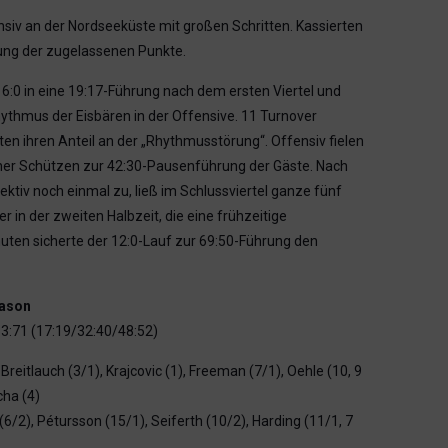
siv an der Nordseeküste mit großen Schritten. Kassierten
rung der zugelassenen Punkte.
6:0 in eine 19:17-Führung nach dem ersten Viertel und
ythmus der Eisbären in der Offensive. 11 Turnover
tten ihren Anteil an der „Rhythmusstörung“. Offensiv fielen
ener Schützen zur 42:30-Pausenführung der Gäste. Nach
ktiv noch einmal zu, ließ im Schlussviertel ganze fünf
in der zweiten Halbzeit, die eine frühzeitige
nuten sicherte der 12:0-Lauf zur 69:50-Führung den
eason
3:71 (17:19/32:40/48:52)
 Breitlauch (3/1), Krajcovic (1), Freeman (7/1), Oehle (10, 9
cha (4)
6/2), Pétursson (15/1), Seiferth (10/2), Harding (11/1, 7