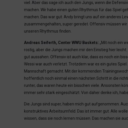
viel. Aber das sage ich auch den Jungs, wenn die Defensiv
machen. Wir habe einen guten Rhythmus für das Spiel geh
machen. Das war gut. Andy bringt uns auf ein anderes Leve
zusammengehalten, super geredet. Offensiv müssen wir no
unseren Rhythmus finden.
Andreas Seiferth, Center WWU Baskets:
„Mit noch ein w
rostig, aber die Jungs machen mir den Einstieg hier leicht
gut aussahen. Offensiv ist auch klar, dass es noch ein bi
Wessi war auch verletzt. Trotzdem war es ein gutes Spiel. I
Mannschaft gemacht. Mit der kommenden Trainingswoche
hoffentlich noch einmal einen nächsten Schritt in die ric
runter, das waren heute ein bisschen viele. Ansonsten kö
immer sehr stark eingeschätzt. Von daher denke ich, hab
Die Jungs sind super, haben mich gut aufgenommen. Auch 
konstruktives Arbeitsumfeld. Das ist immer gut. Alle wolle
wissen, dass sie noch lernen müssen. Das machen sie auch.