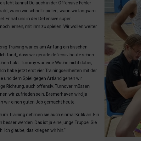
e steht kannst Du auch in der Offensive Fehler
abt, wann wir schnell spielen, wann wir langsam
l. Er hat uns in der Defensive super
ch lernen, mit ihm zu spielen. Wir wollen weiter
enig Training war es am Anfang ein bisschen
. Ich fand,, dass wir gerade defensiv heute schon
sschen hakt. Tommy war eine Woche nicht dabei,
ch habe jetzt erst vier Trainingseinheiten mit der
 und dem Spiel gegen Artland gehen wir
htige Richtung, auch offensiv. Turnover müssen
nnen wir zufrieden sein. Bremerhaven wird ja
en wir einen guten Job gemacht heute.
im Training nehmen sie auch einmal Kritik an. Ein
n besser werden. Das ist ja eine junge Truppe. Sie
 Ich glaube, das kriegen wir hin.“