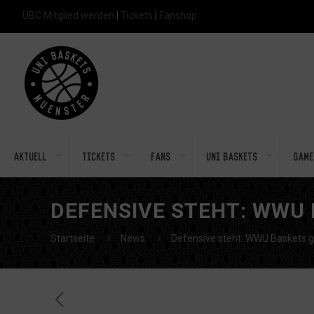
UBC Mitglied werden
|
Tickets
|
Fanshop
Aktuell
Tickets
Fans
Uni Baskets
Game
DEFENSIVE STEHT: WWU 
Startseite
News
Defensive steht: WWU Baskets g