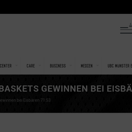
center
Care
Business
Medien
UBC Münster e
BASKETS GEWINNEN BEI EISBÄ
ewinnen bei Eisbären 71:53