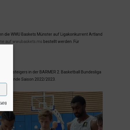
fen die WWU Baskets Münster auf Ligakonkurrent Artland
line auf wwubaskets.ms
bestellt werden. Für
halten.
es Aufsteigers in der BARMER 2. Basketball Bundesliga
die kommende Saison 2022/2023.
rung