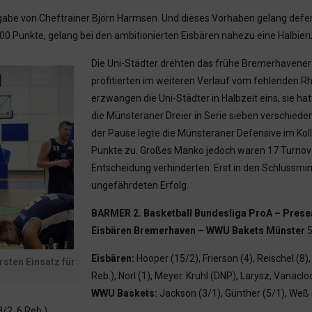
rgabe von Cheftrainer Björn Harmsen. Und dieses Vorhaben gelang defen
0 Punkte, gelang bei den ambitionierten Eisbären nahezu eine Halbie
Die Uni-Städter drehten das frühe Bremerhavener 
profitierten im weiteren Verlauf vom fehlenden Rh
erzwangen die Uni-Städter in Halbzeit eins, sie ha
die Münsteraner Dreier in Serie sieben verschied
der Pause legte die Münsteraner Defensive im Kolle
Punkte zu. Großes Manko jedoch waren 17 Turnover 
Entscheidung verhinderten. Erst in den Schlussmi
ungefährdeten Erfolg.
BARMER 2. Basketball Bundesliga ProA – Pres
Eisbären Bremerhaven – WWU Bakets Münster
5
Eisbären:
Hooper (15/2), Frierson (4), Reischel (8),
rsten Einsatz für
Reb.), Norl (1), Meyer. Kruhl (DNP), Larysz, Vanaclo
WWU Baskets:
Jackson (3/1), Günther (5/1), Weß (
8/2, 6 Reb.)