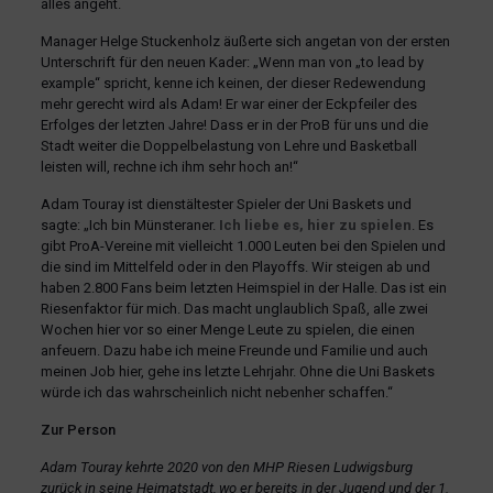
alles angeht.
Manager Helge Stuckenholz äußerte sich angetan von der ersten
Unterschrift für den neuen Kader: „Wenn man von „to lead by
example“ spricht, kenne ich keinen, der dieser Redewendung
mehr gerecht wird als Adam! Er war einer der Eckpfeiler des
Erfolges der letzten Jahre! Dass er in der ProB für uns und die
Stadt weiter die Doppelbelastung von Lehre und Basketball
leisten will, rechne ich ihm sehr hoch an!“
Adam Touray ist dienstältester Spieler der Uni Baskets und
sagte: „Ich bin Münsteraner.
Ich liebe es, hier zu spielen
. Es
gibt ProA-Vereine mit vielleicht 1.000 Leuten bei den Spielen und
die sind im Mittelfeld oder in den Playoffs. Wir steigen ab und
haben 2.800 Fans beim letzten Heimspiel in der Halle. Das ist ein
Riesenfaktor für mich. Das macht unglaublich Spaß, alle zwei
Wochen hier vor so einer Menge Leute zu spielen, die einen
anfeuern. Dazu habe ich meine Freunde und Familie und auch
meinen Job hier, gehe ins letzte Lehrjahr. Ohne die Uni Baskets
würde ich das wahrscheinlich nicht nebenher schaffen.“
Zur Person
Adam Touray kehrte 2020 von den MHP Riesen Ludwigsburg
zurück in seine Heimatstadt, wo er bereits in der Jugend und der 1.