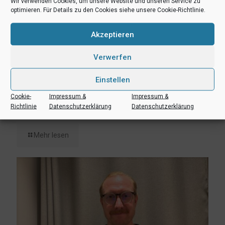
Wir verwenden Cookies, um unsere Website und unseren Service zu
optimieren. Für Details zu den Cookies siehe unsere Cookie-Richtlinie.
Akzeptieren
Verwerfen
Einstellen
6. August 2026
Cookie-
Impressum &
Impressum &
Lukas Freitag, Heikki Humpert und Leonard Dertmann im
Richtlinie
Datenschutzerklärung
Datenschutzerklärung
Aufgebot
Mehr lesen