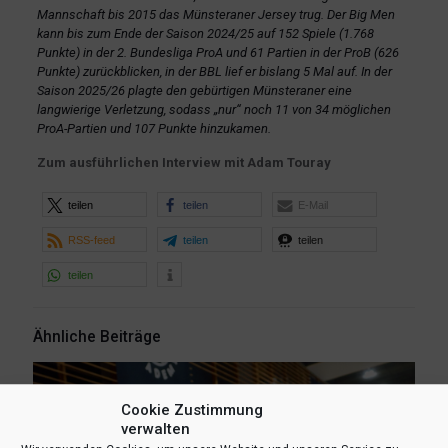
Mannschaft bis 2015 das Münsteraner Jersey trug. Der Big Men
kann bis zum Ende der Saison 2024/25 auf 152 Spiele (1.768
Punkte) in der 2. Bundesliga ProA und 61 Partien in der ProB (626
Punkte) zurückblicken, in der BBL lief er bislang 5 Mal auf. In der
Saison 2025/26 plagte den gebürtigen Münsteraner eine
langwierige Verletzung, sodass „nur“ noch 11 von 34 möglichen
ProA-Partien und 107 Punkte hinzukamen.
Zum ausführlichen Interview mit Adam Touray
teilen
teilen
E-Mail
RSS-feed
teilen
teilen
teilen
Ähnliche Beiträge
Cookie Zustimmung
verwalten