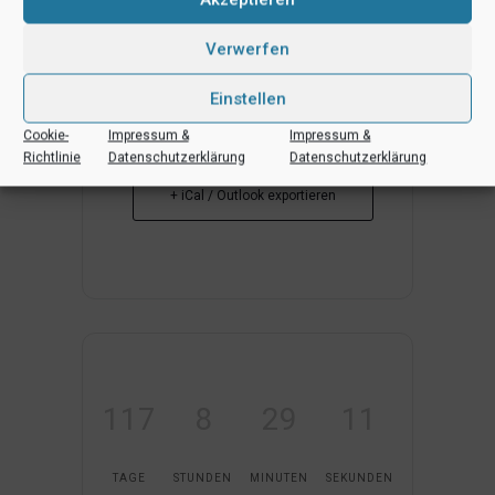
Verwerfen
Einstellen
+ Zu Google Kalender hinzufügen
Cookie-
Impressum &
Impressum &
Richtlinie
Datenschutzerklärung
Datenschutzerklärung
+ iCal / Outlook exportieren
117
8
29
11
TAGE
STUNDEN
MINUTEN
SEKUNDEN