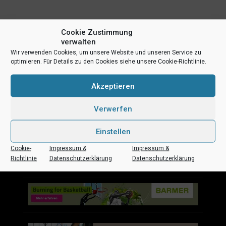
Cookie Zustimmung
verwalten
Wir verwenden Cookies, um unsere Website und unseren Service zu
optimieren. Für Details zu den Cookies siehe unsere Cookie-Richtlinie.
Akzeptieren
Uni Baskets auf Social Media
Verwerfen
Einstellen
Cookie-
Impressum &
Impressum &
Impressum
Datenschutz
Kontakt
Sponsoren
Richtlinie
Datenschutzerklärung
Datenschutzerklärung