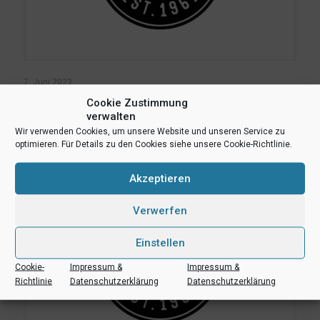
7. Juni 2023
UBC-Vorbereitungsturnier ein voller Erfolg
Cookie Zustimmung
verwalten
Wir verwenden Cookies, um unsere Website und unseren Service zu
Mehr lesen
optimieren. Für Details zu den Cookies siehe unsere Cookie-Richtlinie.
Akzeptieren
Verwerfen
Einstellen
Cookie-
Impressum &
Impressum &
Richtlinie
Datenschutzerklärung
Datenschutzerklärung