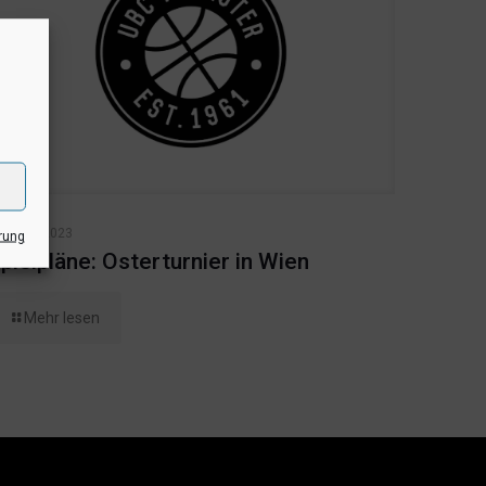
8. März 2023
rung
pielpläne: Osterturnier in Wien
Mehr lesen