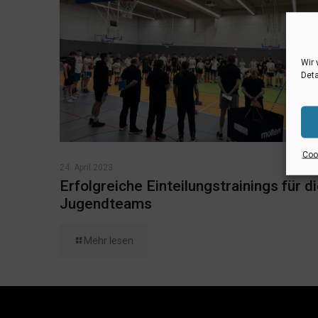
Wir 
Deta
Cook
24. April 2023
Erfolgreiche Einteilungstrainings für d
Jugendteams
Mehr lesen