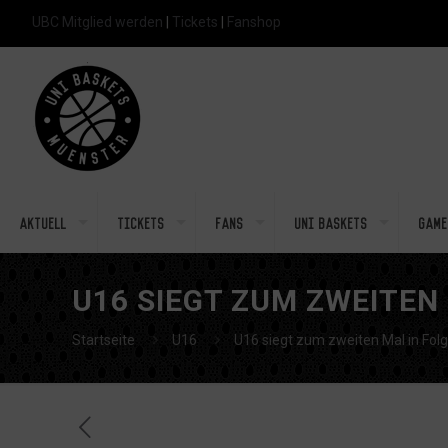
UBC Mitglied werden
|
Tickets
|
Fanshop
Aktuell
Tickets
Fans
Uni Baskets
Game
U16 SIEGT ZUM ZWEITEN 
Startseite
U16
U16 siegt zum zweiten Mal in Fol