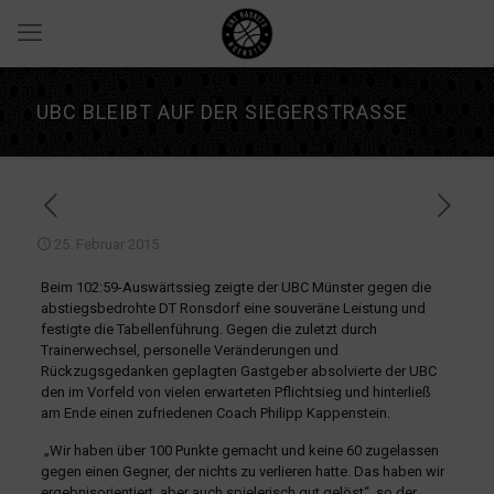
UBC BLEIBT AUF DER SIEGERSTRASSE
25. Februar 2015
Beim 102:59-Auswärtssieg zeigte der UBC Münster gegen die
abstiegsbedrohte DT Ronsdorf eine souveräne Leistung und
festigte die Tabellenführung. Gegen die zuletzt durch
Trainerwechsel, personelle Veränderungen und
Rückzugsgedanken geplagten Gastgeber absolvierte der UBC
den im Vorfeld von vielen erwarteten Pflichtsieg und hinterließ
am Ende einen zufriedenen Coach Philipp Kappenstein.
„Wir haben über 100 Punkte gemacht und keine 60 zugelassen
gegen einen Gegner, der nichts zu verlieren hatte. Das haben wir
ergebnisorientiert, aber auch spielerisch gut gelöst“, so der