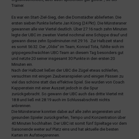
Trainer.
Es war ein Start-Ziel-Sieg, den die Domstädter ablieferten. Die
ersten sieben Punkte lieferte Jan König (24 Pkt). Die Münsteraner
gewannen alle vier Viertel deutlich. Über 27:16 nach zehn Minuten
legte der UBC im zweiten Viertel nochmal eine Schippe drauf und
gewann diese zehn Spielminuten mit 29:16. Zur Halbzeit stand
es somit 56:32. Der „Oldie“ im Team, Konrad Tota, fühlte sich im
grippegeschwächten UBC-Team an diesem Tag besonders gut
und netzte 20 seiner insgesamt 30 Punkte in den ersten 20
Minuten ein.
Nach der Halbzeit ließen der UBC die Zügel etwas schleifen,
versuchten mit einigen Zauberanspielen und einigen Pässen zu
viel das schöne statt das effektive Spiel. Sie wurden von Coach
Kappenstein mit einer Auszeit jedoch in die Spur
zurückgebracht. So gewann der UBC auch das dritte Viertel mit
18:8 und ließ mit 28:19 auch im Schlussabschnitt nichts
anbrennen.
Die Münsteraner konnten dabei auf alle zehn angereisten und
gesunden Spieler zurückgreifen, Tempo und Konzentration über
40 Minuten hochhalten. Der UBC ist somit fünf Spieltage vor dem
Saisonende weiter auf Platz eins und hat aktuelle die besten
Karten im Aufstiegsrennen.