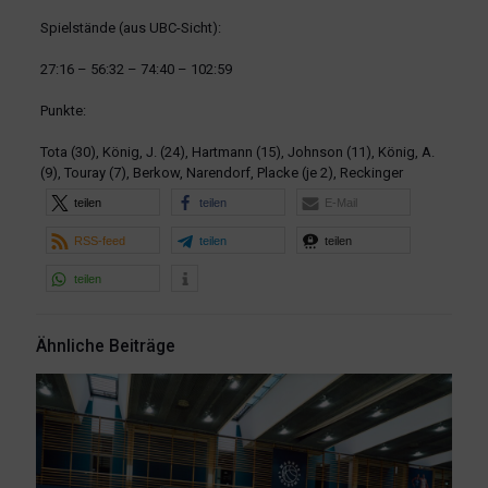
Spielstände (aus UBC-Sicht):
27:16 – 56:32 – 74:40 – 102:59
Punkte:
Tota (30), König, J. (24), Hartmann (15), Johnson (11), König, A.
(9), Touray (7), Berkow, Narendorf, Placke (je 2), Reckinger
teilen
teilen
E-Mail
RSS-feed
teilen
teilen
teilen
Ähnliche Beiträge