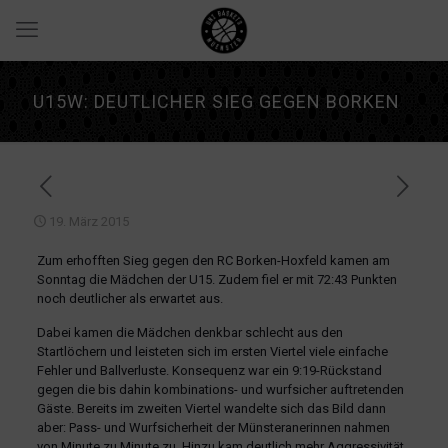
U15W: DEUTLICHER SIEG GEGEN BORKEN
19. März 2015
Zum erhofften Sieg gegen den RC Borken-Hoxfeld kamen am
Sonntag die Mädchen der U15. Zudem fiel er mit 72:43 Punkten
noch deutlicher als erwartet aus.
Dabei kamen die Mädchen denkbar schlecht aus den
Startlöchern und leisteten sich im ersten Viertel viele einfache
Fehler und Ballverluste. Konsequenz war ein 9:19-Rückstand
gegen die bis dahin kombinations- und wurfsicher auftretenden
Gäste. Bereits im zweiten Viertel wandelte sich das Bild dann
aber: Pass- und Wurfsicherheit der Münsteranerinnen nahmen
von Minute zu Minute zu. Hinzu kam deutlich mehr Aggressivität