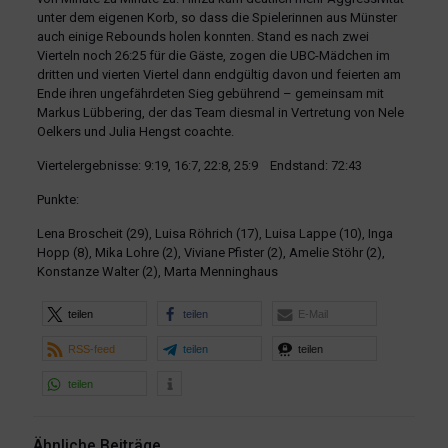
unter dem eigenen Korb, so dass die Spielerinnen aus Münster
auch einige Rebounds holen konnten. Stand es nach zwei
Vierteln noch 26:25 für die Gäste, zogen die UBC-Mädchen im
dritten und vierten Viertel dann endgültig davon und feierten am
Ende ihren ungefährdeten Sieg gebührend – gemeinsam mit
Markus Lübbering, der das Team diesmal in Vertretung von Nele
Oelkers und Julia Hengst coachte.
Viertelergebnisse: 9:19, 16:7, 22:8, 25:9 Endstand: 72:43
Punkte:
Lena Broscheit (29), Luisa Röhrich (17), Luisa Lappe (10), Inga
Hopp (8), Mika Lohre (2), Viviane Pfister (2), Amelie Stöhr (2),
Konstanze Walter (2), Marta Menninghaus
teilen
teilen
E-Mail
RSS-feed
teilen
teilen
teilen
Ähnliche Beiträge