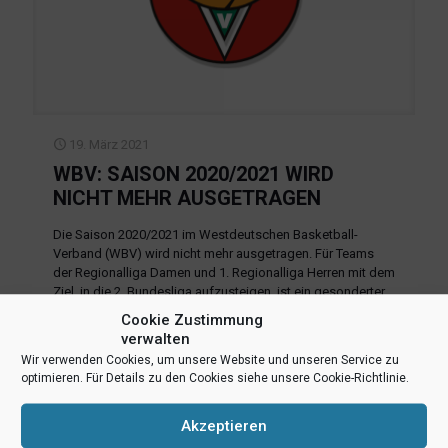
19. März 2021
WBV: SAISON 2020/2021 WIRD
NICHT MEHR AUSGETRAGEN
Die Saison 2020/2021 im Westdeutschen Basketball-
Verband (WBV) wird nicht mehr ausgetragen. Für Teams
der Regionalliga Damen und 1. Regionalliga Herren mit dem
Ziel, in die 2. Bundesliga aufzusteigen, ist ein gesonderter
Spielbetrieb geplant. Für alle
[…]
Cookie Zustimmung
verwalten
Mehr lesen
Wir verwenden Cookies, um unsere Website und unseren Service zu
optimieren. Für Details zu den Cookies siehe unsere Cookie-Richtlinie.
Akzeptieren