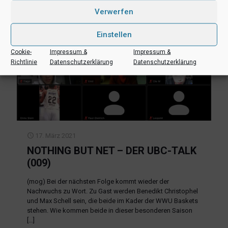
Verwerfen
Einstellen
Cookie-
Impressum &
Impressum &
Richtlinie
Datenschutzerklärung
Datenschutzerklärung
17. März 2021
NOTHING BUT NET – DER UBC-TALK
(009)
(mog) Bei der nächsten Folge kommt wieder der
Nachwuchs zu Wort. Zu Gast werden Benedikt Christophel
und Max Schell sein, die beide im Kader der WWU Baskets
stehen. Wie kommen beide in dieser besonderen Saison
[…]