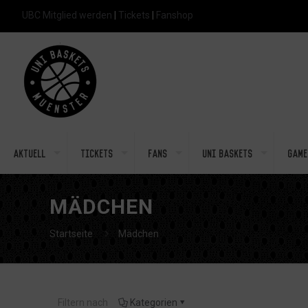
UBC Mitglied werden
|
Tickets
|
Fanshop
Aktuell
Tickets
Fans
Uni Baskets
Game
MÄDCHEN
Startseite
Mädchen
Filtern nach
Kategorien