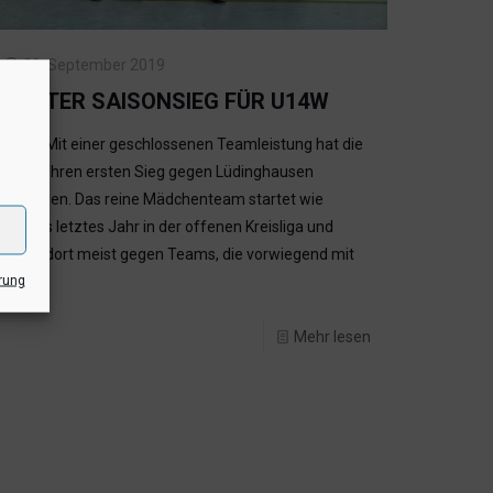
30. September 2019
ERSTER SAISONSIEG FÜR U14W
(abp) Mit einer geschlossenen Teamleistung hat die
U14w ihren ersten Sieg gegen Lüdinghausen
errungen. Das reine Mädchenteam startet wie
bereits letztes Jahr in der offenen Kreisliga und
spielt dort meist gegen Teams, die vorwiegend mit
rung
[…]
Mehr lesen