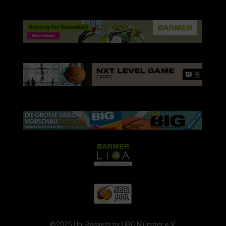
©2025 Uni Baskets by UBC Münster e.V.