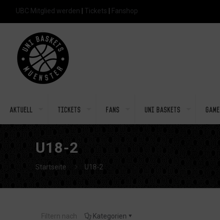
UBC Mitglied werden
|
Tickets
|
Fanshop
Aktuell
Tickets
Fans
Uni Baskets
Game
U18-2
Startseite
U18-2
Filtern nach
Kategorien