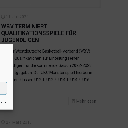
11. Juli 2022
WBV TERMINIERT
QUALIFIKATIONSSPIELE FÜR
JUGENDLIGEN
(ts) Der Westdeutsche Basketball-Verband (WBV)
hat die Qualifikationen zur Einteilung seiner
Jugendligen für die kommende Saison 2022/2023
bekanntgegeben. Der UBC Münster spielt hierbei in
den Altersklassen U12 1, U12 2, U14 1, U14 2, U16
[…]
Mehr lesen
rung
27. März 2017