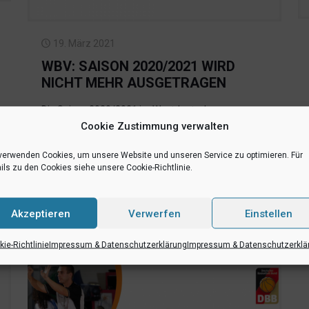
19. März 2021
WBV: SAISON 2020/2021 WIRD
NICHT MEHR AUSGETRAGEN
Die Saison 2020/2021 im Westdeutschen
Cookie Zustimmung verwalten
Basketball-Verband (WBV) wird nicht mehr
ausgetragen. Für Teams der Regionalliga Damen
verwenden Cookies, um unsere Website und unseren Service zu optimieren. Für
und 1. Regionalliga Herren mit dem Ziel, in die 2.
ils zu den Cookies siehe unsere Cookie-Richtlinie.
Bundesliga aufzusteigen, ist ein gesonderter
Spielbetrieb geplant. Für alle
[…]
Akzeptieren
Verwerfen
Einstellen
n
Mehr lesen
ie-Richtlinie
Impressum & Datenschutzerklärung
Impressum & Datenschutzerklä