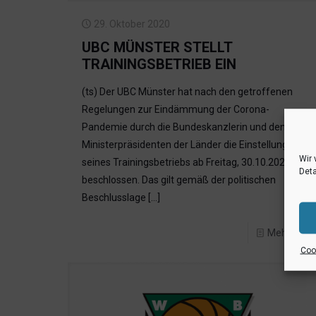
29. Oktober 2020
UBC MÜNSTER STELLT
TRAININGSBETRIEB EIN
(ts) Der UBC Münster hat nach den getroffenen
Regelungen zur Eindämmung der Corona-
Pandemie durch die Bundeskanzlerin und den
Ministerpräsidenten der Länder die Einstellung
Wir 
seines Trainingsbetriebs ab Freitag, 30.10.2020,
Deta
beschlossen. Das gilt gemäß der politischen
Beschlusslage
[…]
Mehr lese
Cook