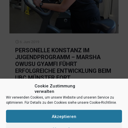
6. Juni 2019
PERSONELLE KONSTANZ IM
JUGENDPROGRAMM – MARSHA
OWUSU GYAMFI FÜHRT
ERFOLGREICHE ENTWICKLUNG BEIM
UBC MÜNSTER FORT
Cookie Zustimmung
(ts) Nach der erfolgreichsten Saison der Vereinsgeschichte
verwalten
in der Jugend Basketball Bundesliga (JBBL) gibt es weitere
Wir verwenden Cookies, um unsere Website und unseren Service zu
positive Nachrichten aus dem Nachwuchsprogramm des
optimieren. Für Details zu den Cookies siehe unsere Cookie-Richtlinie.
UBC Münster. Jugend-Leistungssportkoordinatorin bleibt
auch in den kommenden beiden Jahren Marsha Owusu
Gyamfi,
[…]
Akzeptieren