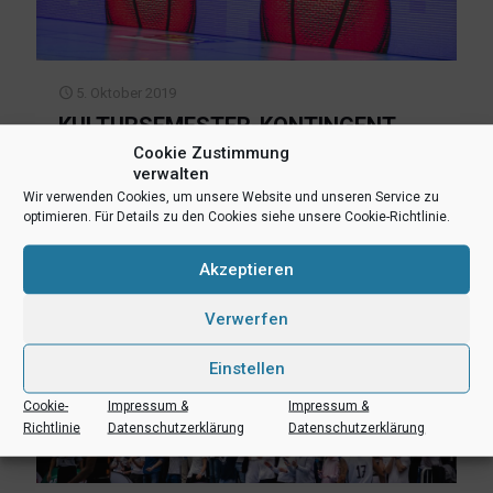
5. Oktober 2019
KULTURSEMESTER-KONTINGENT
HEIMSPIEL 12.10.2019 FÜR WWU-
Cookie Zustimmung
verwalten
STUDENTEN FREIGEGEBEN
Wir verwenden Cookies, um unsere Website und unseren Service zu
optimieren. Für Details zu den Cookies siehe unsere Cookie-Richtlinie.
Mehr lesen
Akzeptieren
Verwerfen
Einstellen
Cookie-
Impressum &
Impressum &
Richtlinie
Datenschutzerklärung
Datenschutzerklärung